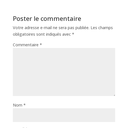
Poster le commentaire
Votre adresse e-mail ne sera pas publiée.
Les champs
obligatoires sont indiqués avec
*
Commentaire
*
Nom
*