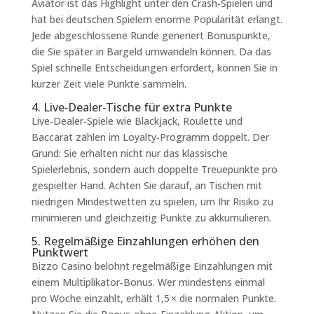
Aviator ist das Highlight unter den Crash‑Spielen und
hat bei deutschen Spielern enorme Popularität erlangt.
Jede abgeschlossene Runde generiert Bonuspunkte,
die Sie später in Bargeld umwandeln können. Da das
Spiel schnelle Entscheidungen erfordert, können Sie in
kurzer Zeit viele Punkte sammeln.
4. Live‑Dealer‑Tische für extra Punkte
Live‑Dealer‑Spiele wie Blackjack, Roulette und
Baccarat zählen im Loyalty‑Programm doppelt. Der
Grund: Sie erhalten nicht nur das klassische
Spielerlebnis, sondern auch doppelte Treuepunkte pro
gespielter Hand. Achten Sie darauf, an Tischen mit
niedrigen Mindestwetten zu spielen, um Ihr Risiko zu
minimieren und gleichzeitig Punkte zu akkumulieren.
5. Regelmäßige Einzahlungen erhöhen den
Punktwert
Bizzo Casino belohnt regelmäßige Einzahlungen mit
einem Multiplikator‑Bonus. Wer mindestens einmal
pro Woche einzahlt, erhält 1,5 × die normalen Punkte.