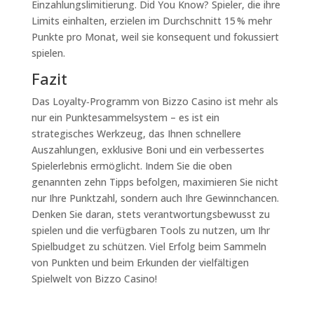
Einzahlungslimitierung. Did You Know? Spieler, die ihre
Limits einhalten, erzielen im Durchschnitt 15 % mehr
Punkte pro Monat, weil sie konsequent und fokussiert
spielen.
Fazit
Das Loyalty‑Programm von Bizzo Casino ist mehr als
nur ein Punktesammelsystem – es ist ein
strategisches Werkzeug, das Ihnen schnellere
Auszahlungen, exklusive Boni und ein verbessertes
Spielerlebnis ermöglicht. Indem Sie die oben
genannten zehn Tipps befolgen, maximieren Sie nicht
nur Ihre Punktzahl, sondern auch Ihre Gewinnchancen.
Denken Sie daran, stets verantwortungsbewusst zu
spielen und die verfügbaren Tools zu nutzen, um Ihr
Spielbudget zu schützen. Viel Erfolg beim Sammeln
von Punkten und beim Erkunden der vielfältigen
Spielwelt von Bizzo Casino!