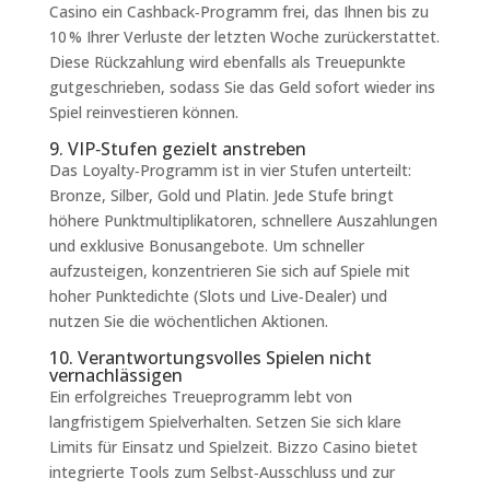
Casino ein Cashback‑Programm frei, das Ihnen bis zu
10 % Ihrer Verluste der letzten Woche zurückerstattet.
Diese Rückzahlung wird ebenfalls als Treuepunkte
gutgeschrieben, sodass Sie das Geld sofort wieder ins
Spiel reinvestieren können.
9. VIP‑Stufen gezielt anstreben
Das Loyalty‑Programm ist in vier Stufen unterteilt:
Bronze, Silber, Gold und Platin. Jede Stufe bringt
höhere Punktmultiplikatoren, schnellere Auszahlungen
und exklusive Bonusangebote. Um schneller
aufzusteigen, konzentrieren Sie sich auf Spiele mit
hoher Punktedichte (Slots und Live‑Dealer) und
nutzen Sie die wöchentlichen Aktionen.
10. Verantwortungsvolles Spielen nicht
vernachlässigen
Ein erfolgreiches Treueprogramm lebt von
langfristigem Spielverhalten. Setzen Sie sich klare
Limits für Einsatz und Spielzeit. Bizzo Casino bietet
integrierte Tools zum Selbst‑Ausschluss und zur