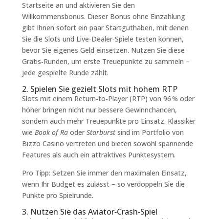
Startseite an und aktivieren Sie den
Willkommensbonus. Dieser Bonus ohne Einzahlung
gibt Ihnen sofort ein paar Startguthaben, mit denen
Sie die Slots und Live‑Dealer‑Spiele testen können,
bevor Sie eigenes Geld einsetzen. Nutzen Sie diese
Gratis‑Runden, um erste Treuepunkte zu sammeln –
jede gespielte Runde zählt.
2. Spielen Sie gezielt Slots mit hohem RTP
Slots mit einem Return‑to‑Player (RTP) von 96 % oder
höher bringen nicht nur bessere Gewinnchancen,
sondern auch mehr Treuepunkte pro Einsatz. Klassiker
wie
Book of Ra
oder
Starburst
sind im Portfolio von
Bizzo Casino vertreten und bieten sowohl spannende
Features als auch ein attraktives Punktesystem.
Pro Tipp: Setzen Sie immer den maximalen Einsatz,
wenn Ihr Budget es zulässt – so verdoppeln Sie die
Punkte pro Spielrunde.
3. Nutzen Sie das Aviator‑Crash‑Spiel