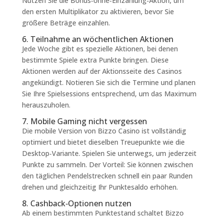
Nutzen Sie die Bonus‑ohne‑Einzahlung‑Aktion, um
den ersten Multiplikator zu aktivieren, bevor Sie
größere Beträge einzahlen.
6. Teilnahme an wöchentlichen Aktionen
Jede Woche gibt es spezielle Aktionen, bei denen
bestimmte Spiele extra Punkte bringen. Diese
Aktionen werden auf der Aktionsseite des Casinos
angekündigt. Notieren Sie sich die Termine und planen
Sie Ihre Spielsessions entsprechend, um das Maximum
herauszuholen.
7. Mobile Gaming nicht vergessen
Die mobile Version von Bizzo Casino ist vollständig
optimiert und bietet dieselben Treuepunkte wie die
Desktop‑Variante. Spielen Sie unterwegs, um jederzeit
Punkte zu sammeln. Der Vorteil: Sie können zwischen
den täglichen Pendelstrecken schnell ein paar Runden
drehen und gleichzeitig Ihr Punktesaldo erhöhen.
8. Cashback‑Optionen nutzen
Ab einem bestimmten Punktestand schaltet Bizzo