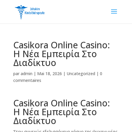
Casikora Online Casino:
Η Νέα Εμπειρία Στο
Διαδίκτυο
par
admin
|
Mai 18, 2026
|
Uncategorized
|
0
commentaires
Casikora Online Casino:
Η Νέα Εμπειρία Στο
Διαδίκτυο
Στον συνεχώς εξελισσόμενο κόσμο της ψυχαγωγίας,