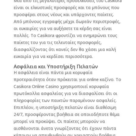
Μία από τις μεγαλύτερες προσελκύσεις του Casikora
είναι οι ελκυστικές προσφορές και τα μπόνους που
προσφέρει στους νέους και υπάρχοντες παίκτες.
Από μπόνους εγγραφής μέχρι δωρεάν περιστροφές,
οι ευκαιρίες για να αυξήσετε τα κέρδη σας είναι
πολλές. Το Casikora φροντίζει να ενημερώνει τους
παίκτες του για τις τελευταίες προσφορές,
διασφαλίζοντας ότι κανείς δεν θα χάσει μια καλή
ευκαιρία για να κερδίσει περισσότερα.
Ασφάλεια και Υποστήριξη Πελατών
Η ασφάλεια είναι πάντα μια κορυφαία
προτεραιότητα όταν πρόκειται για online καζίνο. Το
Casikora Online Casino χρησιμοποιεί κορυφαία
πρωτόκολλα ασφαλείας για να διασφαλίσει ότι οι
πληροφορίες των παικτών παραμένουν ασφαλείς.
Επιπλέον, η υποστήριξη πελατών είναι διαθέσιμη
24/7, προσφέροντας βοήθεια σε οποιοδήποτε θέμα
μπορεί να προκύψει. Οι παίκτες μπορούν να
αισθάνονται άνετα γνωρίζοντας ότι έχουν πάντα
κάποιον να απευθυνθούν αν χρειαστούν βοήθεια.