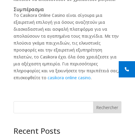
Συμπέρασμα
Το Casikora Online Casino είναι σίγουρα μια
εξαιρετική επιλογή για όσους αναζητούν μια
διασκεδαστική και ασφαλή πλατφόρμα για να
απολαύσουν τα αγαπημένα τους παιχνίδια. Με την
πλούσια γκάμα παιχνιδιών, τις ελκυστικές
προσφορές και την εξαιρετική εξυπηρέτηση
πελατών, το Casikora έχει όλα όσα χρειάζεστε για
μια αξέχαστη εμπειρία. Για περισσότερες
πληροφορίες και να ξεκινήσετε την περιπέτειά σας,
επισκεφθείτε το
casikora online casino
.
Rechercher
Recent Posts