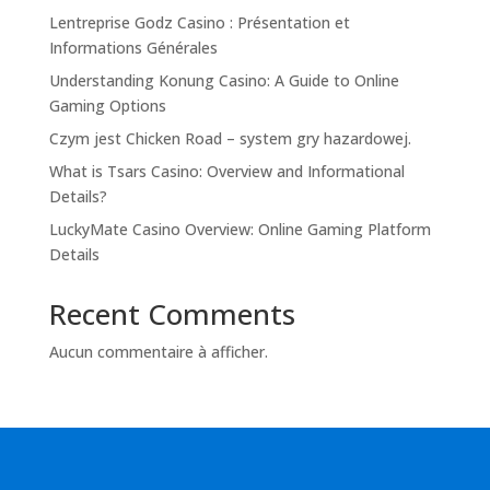
Lentreprise Godz Casino : Présentation et
Informations Générales
Understanding Konung Casino: A Guide to Online
Gaming Options
Czym jest Chicken Road – system gry hazardowej.
What is Tsars Casino: Overview and Informational
Details?
LuckyMate Casino Overview: Online Gaming Platform
Details
Recent Comments
Aucun commentaire à afficher.