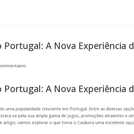
o Portugal: A Nova Experiência 
commentaires
o Portugal: A Nova Experiência 
do uma popularidade crescente em Portugal. Entre as diversas opçõ
staca-se pela sua ampla gama de jogos, promoções atraentes e u
este artigo, vamos explorar o que torna o Casikora uma excelente op