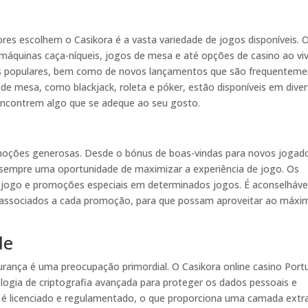
ores escolhem o Casikora é a vasta variedade de jogos disponíveis. 
máquinas caça-níqueis, jogos de mesa e até opções de casino ao viv
os populares, bem como de novos lançamentos que são frequentem
 de mesa, como blackjack, roleta e póker, estão disponíveis em dive
encontrem algo que se adeque ao seu gosto.
moções generosas. Desde o bónus de boas-vindas para novos jogad
á sempre uma oportunidade de maximizar a experiência de jogo. Os
de jogo e promoções especiais em determinados jogos. É aconselháve
 associados a cada promoção, para que possam aproveitar ao máxi
de
urança é uma preocupação primordial. O Casikora online casino Port
ologia de criptografia avançada para proteger os dados pessoais e
no é licenciado e regulamentado, o que proporciona uma camada extr