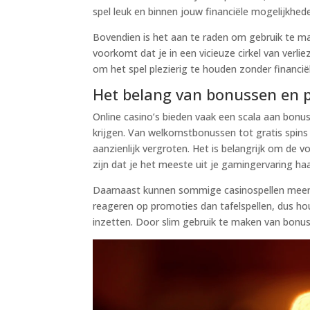
spel leuk en binnen jouw financiële mogelijkhed
Bovendien is het aan te raden om gebruik te mak
voorkomt dat je in een vicieuze cirkel van verli
om het spel plezierig te houden zonder financië
Het belang van bonussen en 
Online casino’s bieden vaak een scala aan bonu
krijgen. Van welkomstbonussen tot gratis spins
aanzienlijk vergroten. Het is belangrijk om de
zijn dat je het meeste uit je gamingervaring haa
Daarnaast kunnen sommige casinospellen meer 
reageren op promoties dan tafelspellen, dus ho
inzetten. Door slim gebruik te maken van bonus