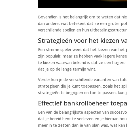
Bovendien is het belangrijk om te weten dat nie
dan andere, wat betekent dat ze een groter po
verschillende spellen en hun uitbetalingsstructu
Strategieën voor het kiezen va
Een slimme speler weet dat het kiezen van het j
zijn populair, maar ze hebben vaak lagere kansen
te kiezen waarvan bekend is dat ze een hogere
dat je op de lange termijn wint.
Verder kun je de verschillende varianten van tafe
strategieën die je kunt toepassen, zoals het sp
strategieën te begrijpen en toe te passen, kun j
Effectief bankrollbeheer toep
Een van de belangrijkste aspecten van succesvol 
dat je bereid bent te verliezen en je hieraan ho
meer in te zetten dan je van plan was, wat kan l