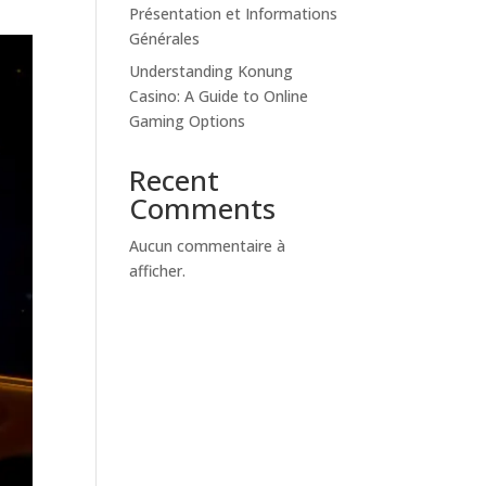
Présentation et Informations
Générales
Understanding Konung
Casino: A Guide to Online
Gaming Options
Recent
Comments
Aucun commentaire à
afficher.