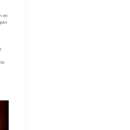
n en
lpen
e
 te