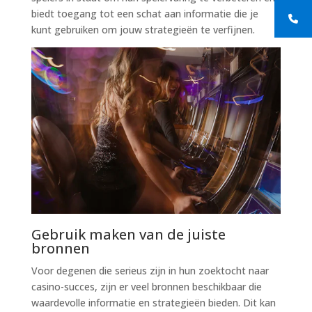
biedt toegang tot een schat aan informatie die je
kunt gebruiken om jouw strategieën te verfijnen.
Gebruik maken van de juiste
bronnen
Voor degenen die serieus zijn in hun zoektocht naar
casino-succes, zijn er veel bronnen beschikbaar die
waardevolle informatie en strategieën bieden. Dit kan