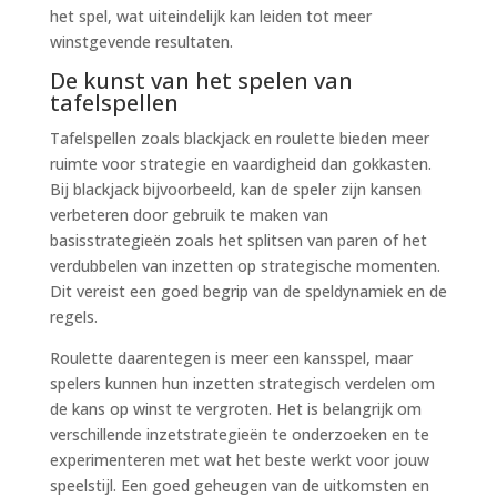
het spel, wat uiteindelijk kan leiden tot meer
winstgevende resultaten.
De kunst van het spelen van
tafelspellen
Tafelspellen zoals blackjack en roulette bieden meer
ruimte voor strategie en vaardigheid dan gokkasten.
Bij blackjack bijvoorbeeld, kan de speler zijn kansen
verbeteren door gebruik te maken van
basisstrategieën zoals het splitsen van paren of het
verdubbelen van inzetten op strategische momenten.
Dit vereist een goed begrip van de speldynamiek en de
regels.
Roulette daarentegen is meer een kansspel, maar
spelers kunnen hun inzetten strategisch verdelen om
de kans op winst te vergroten. Het is belangrijk om
verschillende inzetstrategieën te onderzoeken en te
experimenteren met wat het beste werkt voor jouw
speelstijl. Een goed geheugen van de uitkomsten en