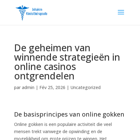
De geheimen van
winnende strategieën in
online casinos
ontgrendelen
par
admin
|
Fév 25, 2026
|
Uncategorized
De basisprincipes van online gokken
Online gokken is een populaire activiteit die veel
mensen trekt vanwege de opwinding en de
mogelijkheid om grote prijzen te winnen. Het