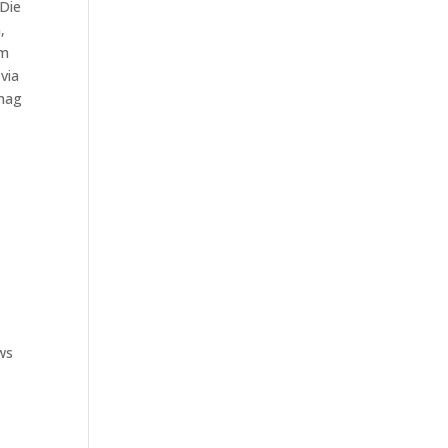
 Die
,
im
via
rmag
ows