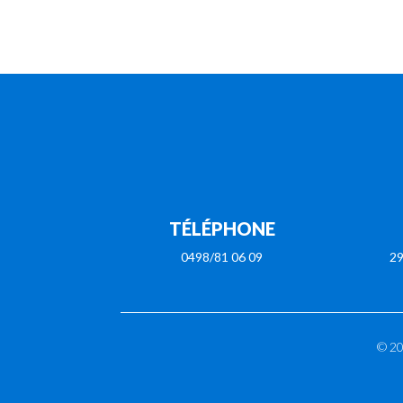
TÉLÉPHONE
0498/81 06 09
29
© 20