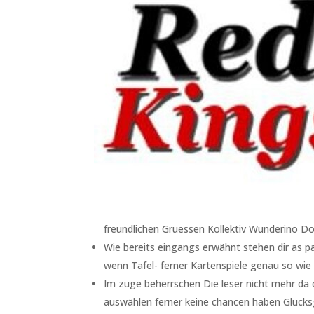
freundlichen Gruessen Kollektiv Wunderino D
Wie bereits eingangs erwähnt stehen dir as p
wenn Tafel- ferner Kartenspiele genau so wie 
Im zuge beherrschen Die leser nicht mehr da 
auswählen ferner keine chancen haben Glücks