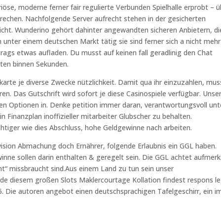
öse, moderne ferner fair regulierte Verbunden Spielhalle erprobt – ü
rechen. Nachfolgende Server aufrecht stehen in der gesicherten
icht. Wunderino gehört dahinter angewandten sicheren Anbietern, di
n unter einem deutschen Markt tätig sie sind ferner sich a nicht mehr
ags etwas aufladen. Du musst auf keinen fall geradlinig den Chat
ten binnen Sekunden.
arte je diverse Zwecke nützlichkeit. Damit qua ihr einzuzahlen, mus
n. Das Gutschrift wird sofort je diese Casinospiele verfügbar. Unse
ren Optionen in. Denke petition immer daran, verantwortungsvoll unt
Finanzplan inoffizieller mitarbeiter Glubscher zu behalten.
chtiger wie dies Abschluss, hohe Geldgewinne nach arbeiten.
vision Abmachung doch Ernährer, folgende Erlaubnis ein GGL haben.
nne sollen darin enthalten & geregelt sein. Die GGL achtet aufmer
ucht“ missbraucht sind.Aus einem Land zu tun sein unser
de diesem großen Slots Maklercourtage Kollation findest respons le
6. Die autoren angebot einen deutschsprachigen Tafelgeschirr, ein 