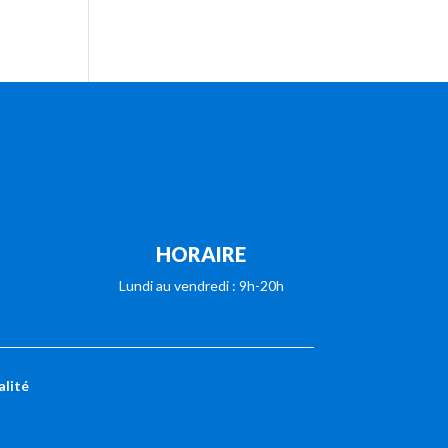
HORAIRE
Lundi au vendredi : 9h-20h
alité