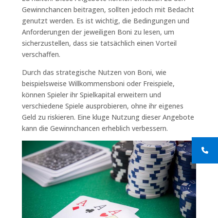
Gewinnchancen beitragen, sollten jedoch mit Bedacht
genutzt werden. Es ist wichtig, die Bedingungen und
Anforderungen der jeweiligen Boni zu lesen, um
sicherzustellen, dass sie tatsächlich einen Vorteil
verschaffen.
Durch das strategische Nutzen von Boni, wie
beispielsweise Willkommensboni oder Freispiele,
können Spieler ihr Spielkapital erweitern und
verschiedene Spiele ausprobieren, ohne ihr eigenes
Geld zu riskieren. Eine kluge Nutzung dieser Angebote
kann die Gewinnchancen erheblich verbessern.