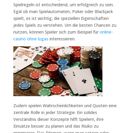
Spielregeln ist entscheidend, um erfolgreich zu sein.
Egal ob man Spielautomaten, Poker oder Blackjack
spielt, es ist wichtig, die speziellen Eigenschaften
jedes Spiels zu verstehen. Um die besten Chancen zu
nutzen, können Spieler sich zum Beispiel für
online-
casino ohne lugas
interessieren.
Zudem spielen Wahrscheinlichkeiten und Quoten eine
zentrale Rolle in jeder Strategie. Ein solides
Verständnis dieser Konzepte hilft Spielern, ihre
Einsätze besser zu planen und das Risiko zu
minimieren. Das Erlernen, wann man setzen oder