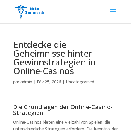
Entdecke die
Geheimnisse hinter
Gewinnstrategien in
Online-Casinos
par
admin
|
Fév 25, 2026
|
Uncategorized
Die Grundlagen der Online-Casino-
Strategien
Online-Casinos bieten eine Vielzahl von Spielen, die
unterschiedliche Strategien erfordern. Die Kenntnis der