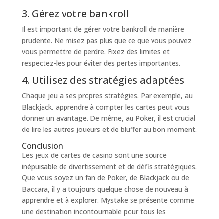
3. Gérez votre bankroll
Il est important de gérer votre bankroll de manière
prudente. Ne misez pas plus que ce que vous pouvez
vous permettre de perdre. Fixez des limites et
respectez-les pour éviter des pertes importantes.
4. Utilisez des stratégies adaptées
Chaque jeu a ses propres stratégies. Par exemple, au
Blackjack, apprendre à compter les cartes peut vous
donner un avantage. De même, au Poker, il est crucial
de lire les autres joueurs et de bluffer au bon moment.
Conclusion
Les jeux de cartes de casino sont une source
inépuisable de divertissement et de défis stratégiques.
Que vous soyez un fan de Poker, de Blackjack ou de
Baccara, il y a toujours quelque chose de nouveau à
apprendre et à explorer. Mystake se présente comme
une destination incontournable pour tous les