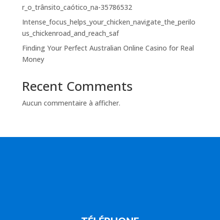
r_o_trânsito_caótico_na-35786532
Intense_focus_helps_your_chicken_navigate_the_perilo
us_chickenroad_and_reach_saf
Finding Your Perfect Australian Online Casino for Real
Money
Recent Comments
Aucun commentaire à afficher.