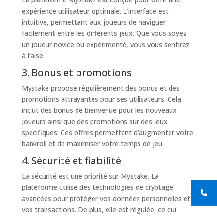
expérience utilisateur optimale. L’interface est
intuitive, permettant aux joueurs de naviguer
facilement entre les différents jeux. Que vous soyez
un joueur novice ou expérimenté, vous vous sentirez
à l’aise.
3. Bonus et promotions
Mystake propose régulièrement des bonus et des
promotions attrayantes pour ses utilisateurs. Cela
inclut des bonus de bienvenue pour les nouveaux
joueurs ainsi que des promotions sur des jeux
spécifiques. Ces offres permettent d’augmenter votre
bankroll et de maximiser votre temps de jeu.
4. Sécurité et fiabilité
La sécurité est une priorité sur Mystake. La
plateforme utilise des technologies de cryptage
avancées pour protéger vos données personnelles et
vos transactions. De plus, elle est régulée, ce qui