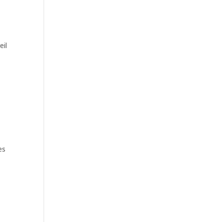
eil
e
es