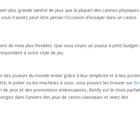
ien plus grande variété de jeux que la plupart des casinos physiques
vous n’auriez peut-être jamais l’occasion d’essayer dans un casino
ons de mise plus flexibles. Que vous soyez un joueur à petit budget
rrespondent à votre style de jeu.
er des joueurs du monde entier grâce à leur simplicité et à leur poten
lette, le poker ou les machines à sous, vous pouvez les trouver sur
Bet
on de jeux et des promotions intéressantes, Betify est le choix parfai
ongez dans l’univers des jeux de casino classiques et vivez des