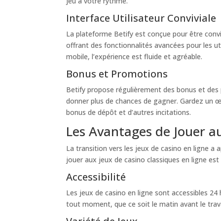
jeu à votre rythme.
Interface Utilisateur Conviviale
La plateforme Betify est conçue pour être conviv
offrant des fonctionnalités avancées pour les ut
mobile, l’expérience est fluide et agréable.
Bonus et Promotions
Betify propose régulièrement des bonus et des 
donner plus de chances de gagner. Gardez un œil 
bonus de dépôt et d’autres incitations.
Les Avantages de Jouer au
La transition vers les jeux de casino en ligne 
jouer aux jeux de casino classiques en ligne est
Accessibilité
Les jeux de casino en ligne sont accessibles 24 
tout moment, que ce soit le matin avant le trava