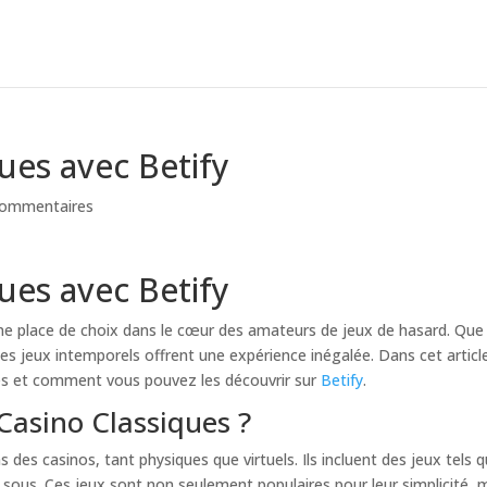
ues avec Betify
commentaires
ues avec Betify
une place de choix dans le cœur des amateurs de jeux de hasard. Que
s jeux intemporels offrent une expérience inégalée. Dans cet articl
ques et comment vous pouvez les découvrir sur
Betify
.
 Casino Classiques ?
 des casinos, tant physiques que virtuels. Ils incluent des jeux tels q
 à sous. Ces jeux sont non seulement populaires pour leur simplicité, 