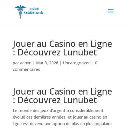
Jouer au Casino en Ligne
: Découvrez Lunubet
par
admin
|
Mar 3, 2026
|
Uncategorized
|
0
commentaires
Jouer au Casino en Ligne
: Découvrez Lunubet
Le monde des jeux d’argent a considérablement
évolué ces dernières années, et jouer au casino en
ligne est devenu une option de plus en plus populaire