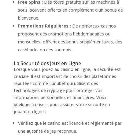
Free Spins :
Des tours gratuits sur les machines à
sous, souvent offerts en complément d’un bonus de
bienvenue.
Promotions Régulières :
De nombreux casinos
proposent des promotions hebdomadaires ou
mensuelles, offrant des bonus supplémentaires, des
cashbacks ou des tournois.
La Sécurité des Jeux en Ligne
Lorsque vous jouez au casino en ligne, la sécurité est
cruciale. Il est important de choisir des plateformes
réputées comme Lunubet qui utilisent des
technologies de cryptage pour protéger vos
informations personnelles et financières. Voici
quelques conseils pour assurer votre sécurité en
jouant en ligne :
Vérifiez que le casino est licencié et réglementé par
une autorité de jeu reconnue.