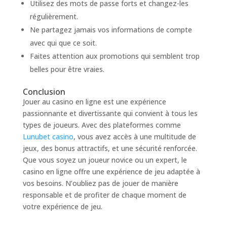
Utilisez des mots de passe forts et changez-les
régulièrement.
Ne partagez jamais vos informations de compte
avec qui que ce soit.
Faites attention aux promotions qui semblent trop
belles pour être vraies.
Conclusion
Jouer au casino en ligne est une expérience
passionnante et divertissante qui convient à tous les
types de joueurs. Avec des plateformes comme
Lunubet casino
, vous avez accès à une multitude de
jeux, des bonus attractifs, et une sécurité renforcée.
Que vous soyez un joueur novice ou un expert, le
casino en ligne offre une expérience de jeu adaptée à
vos besoins. N’oubliez pas de jouer de manière
responsable et de profiter de chaque moment de
votre expérience de jeu.