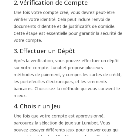
2. Vérification de Compte
Une fois votre compte créé, vous devrez peut-être
vérifier votre identité. Cela peut inclure l’envoi de
documents d’identité et de justificatifs de domicile.
Cette étape est essentielle pour garantir la sécurité de
votre compte.
3. Effectuer un Dépôt
Après la vérification, vous pouvez effectuer un dépôt
sur votre compte. Lunubet propose plusieurs
méthodes de paiement, y compris les cartes de crédit,
les portefeuilles électroniques, et les virements
bancaires. Choisissez la méthode qui vous convient le
mieux.
4. Choisir un Jeu
Une fois que votre compte est approvisionné,
parcourez la sélection de jeux sur Lunubet. Vous
pouvez essayer différents jeux pour trouver ceux qui