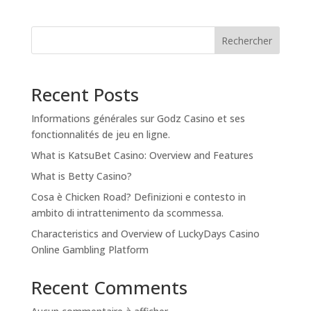
Rechercher
Recent Posts
Informations générales sur Godz Casino et ses
fonctionnalités de jeu en ligne.
What is KatsuBet Casino: Overview and Features
What is Betty Casino?
Cosa è Chicken Road? Definizioni e contesto in
ambito di intrattenimento da scommessa.
Characteristics and Overview of LuckyDays Casino
Online Gambling Platform
Recent Comments