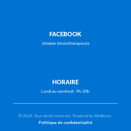
FACEBOOK
Johakim Kinésithérapeute
HORAIRE
Lundi au vendredi : 9h-20h
© 2024. Tous droits réservés. Powered by Webforce.
Politique de confidentialité