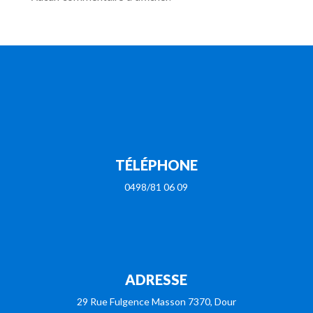
TÉLÉPHONE
0498/81 06 09
ADRESSE
29 Rue Fulgence Masson 7370, Dour