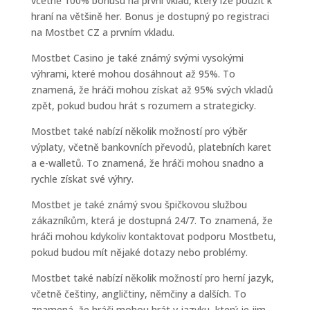
včetně 100% bonusu na první vklad, který lze použít k
hraní na většině her. Bonus je dostupný po registraci
na Mostbet CZ a prvním vkladu.
Mostbet Casino je také známý svými vysokými
výhrami, které mohou dosáhnout až 95%. To
znamená, že hráči mohou získat až 95% svých vkladů
zpět, pokud budou hrát s rozumem a strategicky.
Mostbet také nabízí několik možností pro výběr
výplaty, včetně bankovních převodů, platebních karet
a e-walletů. To znamená, že hráči mohou snadno a
rychle získat své výhry.
Mostbet je také známý svou špičkovou službou
zákazníkům, která je dostupná 24/7. To znamená, že
hráči mohou kdykoliv kontaktovat podporu Mostbetu,
pokud budou mít nějaké dotazy nebo problémy.
Mostbet také nabízí několik možností pro herní jazyk,
včetně češtiny, angličtiny, němčiny a dalších. To
znamená, že hráči mohou hrát v jazyku, který je jim