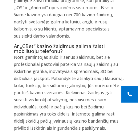
galimybė žaisti mobilia programėle, kuri pritaikyta
„iOS“ ir „Android“ operacinėms sistemoms. Iš viso
šiame kazino yra daugiau nei 700 kazino žaidimų,
naršyti svetainėje galima lietuvių, anglų ir rusų
kalbomis, o su klientų aptarnavimo specialistais
susisiekti darbo valandomis.
Ar „CBet“ kazino žaidimus galima žaisti
mobiliuoju telefonu?
Nors gamintojas siūlo ir senus žaidimus, bet šie
profesionalai pastoviai pateikia vis naujų žaidimų su
išskirtine grafika, inovatyviais sprendimais, 3D bei
didžiuliais jackpot. Pabandykite atsakyti sau į klausimą,
kokių funkcijų bei siūlomų galimybių Jūs norėtumėte
gauti iš kazino svetainės. Kiekvienas žaidėjas gali
surasti vis kitokį atsakymą, nes visi mes esam
individualūs, todėl ir pačių kazino bei žaidimų
pasirinkimas yra toks didelis. Internete galima rasti
didelį skaičių pačių įvairiausių kazino bandančių mus
privilioti išskirtiniais ir gundančiais pasiūlymais.