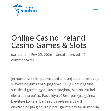
Online Casino Ireland
Casino Games & Slots
par
admin
|
Fév 25, 2026
|
Uncategorized
|
0
commentaires
Jei norite išsirinkti patikimą internetinį kazino Lietuvoje
ši svetainė Jums tikrai pagelbės! Su „CBet“ pagalba
susisiekti galima gyvu susirašinėjimu, skambučiu bei
elektroniniu paštu. Pasipildyti „CBet“ paskyrą galima
kreditine kortele, bankiniu pavedimu ir „Skrill“
elektronine pinigine. Taip pat, galima atsisiųsti mobilią