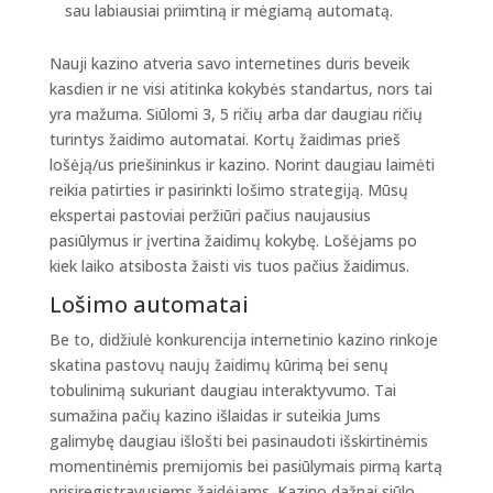
sau labiausiai priimtiną ir mėgiamą automatą.
Nauji kazino atveria savo internetines duris beveik
kasdien ir ne visi atitinka kokybės standartus, nors tai
yra mažuma. Siūlomi 3, 5 ričių arba dar daugiau ričių
turintys žaidimo automatai. Kortų žaidimas prieš
lošėją/us priešininkus ir kazino. Norint daugiau laimėti
reikia patirties ir pasirinkti lošimo strategiją. Mūsų
ekspertai pastoviai peržiūri pačius naujausius
pasiūlymus ir įvertina žaidimų kokybę. Lošėjams po
kiek laiko atsibosta žaisti vis tuos pačius žaidimus.
Lošimo automatai
Be to, didžiulė konkurencija internetinio kazino rinkoje
skatina pastovų naujų žaidimų kūrimą bei senų
tobulinimą sukuriant daugiau interaktyvumo. Tai
sumažina pačių kazino išlaidas ir suteikia Jums
galimybę daugiau išlošti bei pasinaudoti išskirtinėmis
momentinėmis premijomis bei pasiūlymais pirmą kartą
prisiregistravusiems žaidėjams. Kazino dažnai siūlo