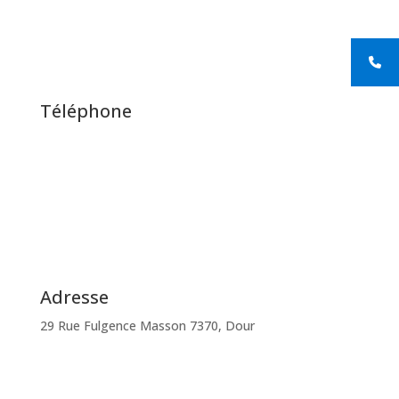
Téléphone
0498/81 06 09
Adresse
29 Rue Fulgence Masson 7370, Dour