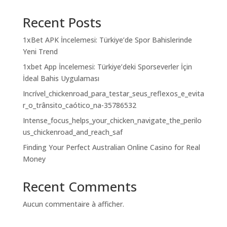
Recent Posts
1xBet APK İncelemesi: Türkiye’de Spor Bahislerinde
Yeni Trend
1xbet App İncelemesi: Türkiye’deki Sporseverler İçin
İdeal Bahis Uygulaması
Incrível_chickenroad_para_testar_seus_reflexos_e_evita
r_o_trânsito_caótico_na-35786532
Intense_focus_helps_your_chicken_navigate_the_perilo
us_chickenroad_and_reach_saf
Finding Your Perfect Australian Online Casino for Real
Money
Recent Comments
Aucun commentaire à afficher.