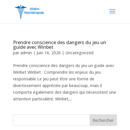
Prendre conscience des dangers du jeu un
guide avec Winbet
par
admin
|
Juin 16, 2026
|
Uncategorized
Prendre conscience des dangers du jeu un guide avec
Winbet Winbet : Comprendre les enjeux du jeu
responsable Le jeu peut être une forme de
divertissement appréciée par beaucoup, mais il
comporte également des dangers qui nécessitent une
attention particulière. Winbet,...
Rechercher