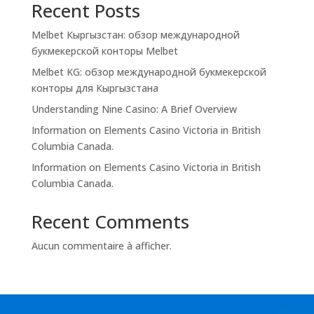
Recent Posts
Melbet Кыргызстан: обзор международной
букмекерской конторы Melbet
Melbet KG: обзор международной букмекерской
конторы для Кыргызстана
Understanding Nine Casino: A Brief Overview
Information on Elements Casino Victoria in British
Columbia Canada.
Information on Elements Casino Victoria in British
Columbia Canada.
Recent Comments
Aucun commentaire à afficher.