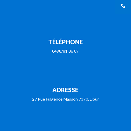
TÉLÉPHONE
0498/81 06 09
ADRESSE
29 Rue Fulgence Masson 7370, Dour