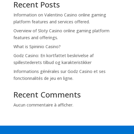
Recent Posts
Information on Valentino Casino online gaming
platform features and services offered.
Overview of Sloty Casino online gaming platform
features and offerings.
What is Spininio Casino?
Godz Casino: En kortfattet beskrivelse af
spillestederets tilbud og karakteristikker
Informations générales sur Godz Casino et ses
fonctionnalités de jeu en ligne.
Recent Comments
Aucun commentaire à afficher.