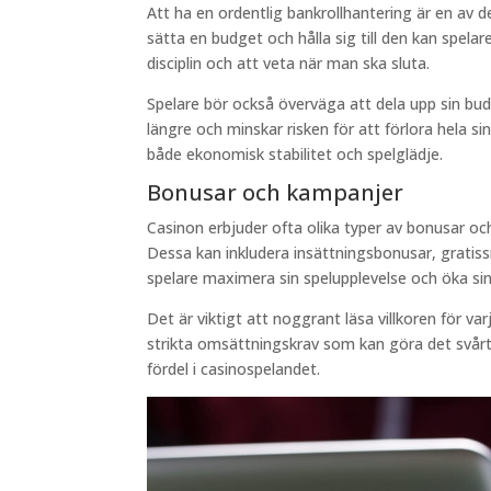
Att ha en ordentlig bankrollhantering är en av 
sätta en budget och hålla sig till den kan spela
disciplin och att veta när man ska sluta.
Spelare bör också överväga att dela upp sin bud
längre och minskar risken för att förlora hela si
både ekonomisk stabilitet och spelglädje.
Bonusar och kampanjer
Casinon erbjuder ofta olika typer av bonusar och
Dessa kan inkludera insättningsbonusar, gratis
spelare maximera sin spelupplevelse och öka sin
Det är viktigt att noggrant läsa villkoren för
strikta omsättningskrav som kan göra det svårt 
fördel i casinospelandet.