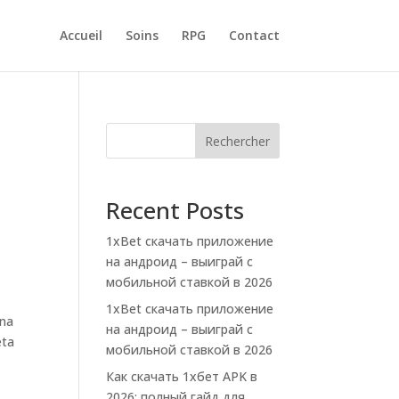
Accueil
Soins
RPG
Contact
Rechercher
Recent Posts
1xBet скачать приложение
на андроид – выиграй с
мобильной ставкой в 2026
1xBet скачать приложение
nna
на андроид – выиграй с
eta
мобильной ставкой в 2026
Как скачать 1хбет APK в
2026: полный гайд для