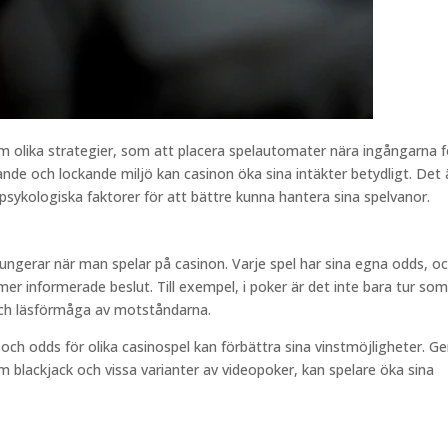
 olika strategier, som att placera spelautomater nära ingångarna f
ande och lockande miljö kan casinon öka sina intäkter betydligt. Det 
psykologiska faktorer för att bättre kunna hantera sina spelvanor.
fungerar när man spelar på casinon. Varje spel har sina egna odds, o
 mer informerade beslut. Till exempel, i poker är det inte bara tur so
och läsförmåga av motståndarna.
na och odds för olika casinospel kan förbättra sina vinstmöjligheter. 
m blackjack och vissa varianter av videopoker, kan spelare öka sina