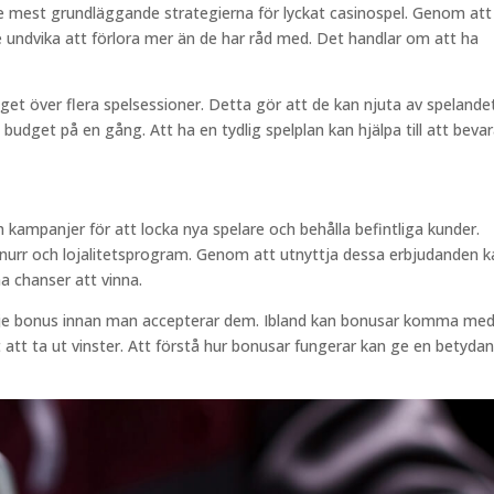
de mest grundläggande strategierna för lyckat casinospel. Genom att
re undvika att förlora mer än de har råd med. Det handlar om att ha
get över flera spelsessioner. Detta gör att de kan njuta av spelande
n budget på en gång. Att ha en tydlig spelplan kan hjälpa till att beva
 kampanjer för att locka nya spelare och behålla befintliga kunder.
snurr och lojalitetsprogram. Genom att utnyttja dessa erbjudanden k
a chanser att vinna.
 varje bonus innan man accepterar dem. Ibland kan bonusar komma me
att ta ut vinster. Att förstå hur bonusar fungerar kan ge en betyda