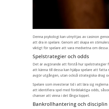
Denna psykologi kan utnyttjas av casinon genom
att dra in spelare. Genom att skapa en stimuler
viktigt för spelare att vara medvetna om dessa 
Spelstrategier och odds
Det är avgörande att förstå hur spelstrategier 
att känna till dessa kan hjälpa spelare att fatta
avgör utgången, utan också strategiska drag 
Spelare som investerar tid i att lära sig regler
att identifiera spel med fördelaktiga odds, såso
chanser att vinna i det långa loppet.
Bankrollhantering och disciplin