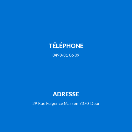
TÉLÉPHONE
0498/81 06 09
ADRESSE
29 Rue Fulgence Masson 7370, Dour