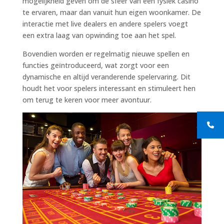
mogelijkheid geven om de sfeer van een fysiek casino
te ervaren, maar dan vanuit hun eigen woonkamer. De
interactie met live dealers en andere spelers voegt
een extra laag van opwinding toe aan het spel.
Bovendien worden er regelmatig nieuwe spellen en
functies geïntroduceerd, wat zorgt voor een
dynamische en altijd veranderende spelervaring. Dit
houdt het voor spelers interessant en stimuleert hen
om terug te keren voor meer avontuur.