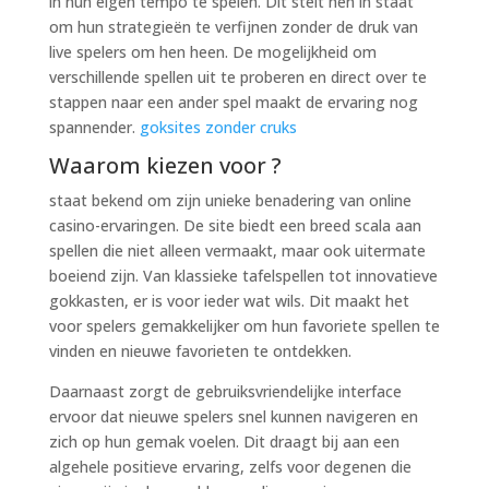
in hun eigen tempo te spelen. Dit stelt hen in staat
om hun strategieën te verfijnen zonder de druk van
live spelers om hen heen. De mogelijkheid om
verschillende spellen uit te proberen en direct over te
stappen naar een ander spel maakt de ervaring nog
spannender.
goksites zonder cruks
Waarom kiezen voor ?
staat bekend om zijn unieke benadering van online
casino-ervaringen. De site biedt een breed scala aan
spellen die niet alleen vermaakt, maar ook uitermate
boeiend zijn. Van klassieke tafelspellen tot innovatieve
gokkasten, er is voor ieder wat wils. Dit maakt het
voor spelers gemakkelijker om hun favoriete spellen te
vinden en nieuwe favorieten te ontdekken.
Daarnaast zorgt de gebruiksvriendelijke interface
ervoor dat nieuwe spelers snel kunnen navigeren en
zich op hun gemak voelen. Dit draagt bij aan een
algehele positieve ervaring, zelfs voor degenen die