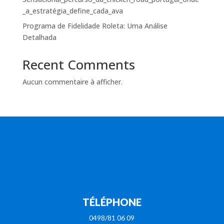
_a_estratégia_define_cada_ava
Programa de Fidelidade Roleta: Uma Análise
Detalhada
Recent Comments
Aucun commentaire à afficher.
TÉLÉPHONE
0498/81 06 09