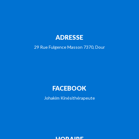
ADRESSE
29 Rue Fulgence Masson 7370, Dour
FACEBOOK
Johakim Kinésithérapeute