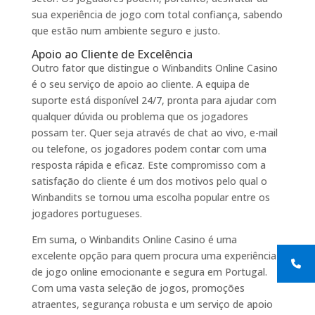
sua experiência de jogo com total confiança, sabendo
que estão num ambiente seguro e justo.
Apoio ao Cliente de Excelência
Outro fator que distingue o Winbandits Online Casino
é o seu serviço de apoio ao cliente. A equipa de
suporte está disponível 24/7, pronta para ajudar com
qualquer dúvida ou problema que os jogadores
possam ter. Quer seja através de chat ao vivo, e-mail
ou telefone, os jogadores podem contar com uma
resposta rápida e eficaz. Este compromisso com a
satisfação do cliente é um dos motivos pelo qual o
Winbandits se tornou uma escolha popular entre os
jogadores portugueses.
Em suma, o Winbandits Online Casino é uma
excelente opção para quem procura uma experiência
de jogo online emocionante e segura em Portugal.
Com uma vasta seleção de jogos, promoções
atraentes, segurança robusta e um serviço de apoio