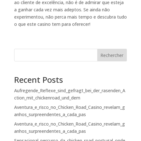
ao cliente de excelência, não é de admirar que esteja
a ganhar cada vez mais adeptos. Se ainda não
experimentou, não perca mais tempo e descubra tudo
o que este casino tem para oferecer!
Rechercher
Recent Posts
Aufregende_Reflexe_sind_gefragt_bei_der_rasenden_A
ction_mit_chickenroad_und_dem
Aventura_e_risco_no_Chicken_Road_Casino_revelam_g
anhos_surpreendentes_a_cada_pas
Aventura_e_risco_no_Chicken_Road_Casino_revelam_g
anhos_surpreendentes_a_cada_pas
Sensacional_percurso_da_chicken_road_portugal_onde