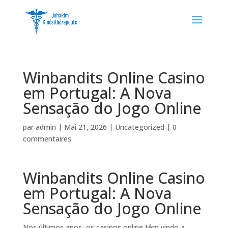
Winbandits Online Casino
em Portugal: A Nova
Sensação do Jogo Online
par
admin
|
Mai 21, 2026
|
Uncategorized
|
0
commentaires
Winbandits Online Casino
em Portugal: A Nova
Sensação do Jogo Online
Nos últimos anos, os casinos online têm vindo a