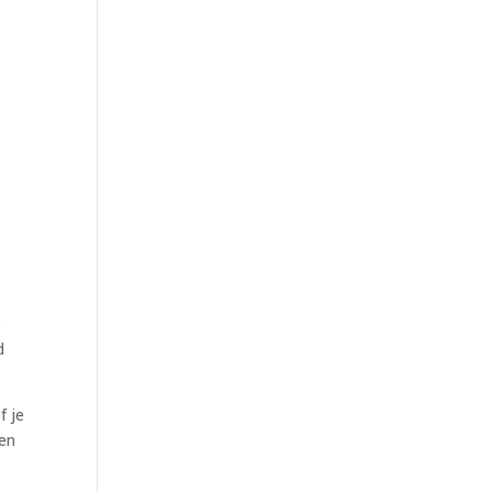
e
d
f je
een