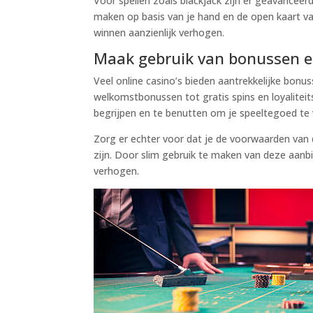
Voor spellen zoals blackjack zijn er geavanceerd
maken op basis van je hand en de open kaart va
winnen aanzienlijk verhogen.
Maak gebruik van bonussen e
Veel online casino’s bieden aantrekkelijke bonu
welkomstbonussen tot gratis spins en loyalitei
begrijpen en te benutten om je speeltegoed te
Zorg er echter voor dat je de voorwaarden van d
zijn. Door slim gebruik te maken van deze aanbi
verhogen.