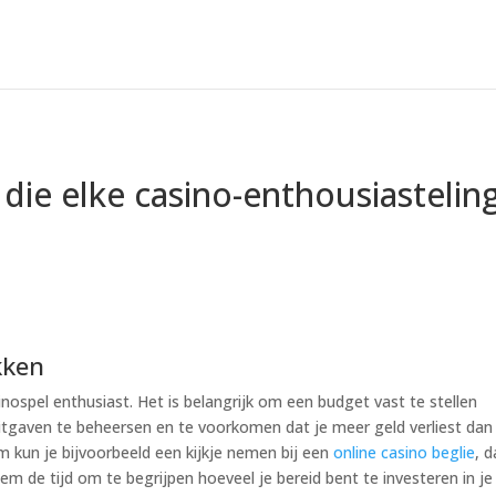
die elke casino-enthousiastelin
kken
nospel enthusiast. Het is belangrijk om een budget vast te stellen
 uitgaven te beheersen en te voorkomen dat je meer geld verliest dan 
rm kun je bijvoorbeeld een kijkje nemen bij een
online casino beglie
, d
m de tijd om te begrijpen hoeveel je bereid bent te investeren in je