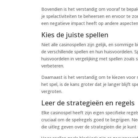
Bovendien is het verstandig om vooraf te bepalen
je spelactiviteiten te beheersen en ervoor te zo
een negatieve impact heeft op andere aspecten 
Kies de juiste spellen
Niet alle casinospellen zijn gelijk, en sommige 
de verschillende spellen en hun huisvoordelen. 
huisvoordelen in vergelijking met spellen zoals 
verbeteren.
Daarnaast is het verstandig om te kiezen voor sp
het spel, is de kans groter dat je langer blijft
vergroten.
Leer de strategieën en regels
Elke casinospel heeft zijn eigen specifieke regel
cruciaal om de spelregels goed te begrijpen. Nee
die uitleg geven over de strategieën die je kunt