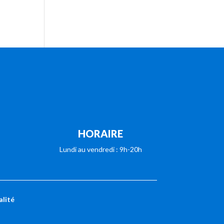
HORAIRE
Lundi au vendredi : 9h-20h
alité