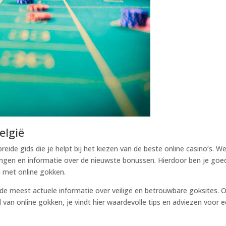
elgië
reide gids die je helpt bij het kiezen van de beste online casino’s. W
lingen en informatie over de nieuwste bonussen. Hierdoor ben je goe
n met online gokken.
de meest actuele informatie over veilige en betrouwbare goksites. O
 van online gokken, je vindt hier waardevolle tips en adviezen voor 