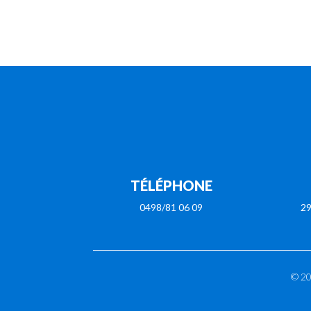
TÉLÉPHONE
0498/81 06 09
29
© 20