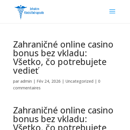
Zahraničné online casino
bonus bez vkladu:
Všetko, čo potrebujete
vedieť
par
admin
|
Fév 24, 2026
|
Uncategorized
|
0
commentaires
Zahraničné online casino
bonus bez vkladu:
Všetko, čo potrebujete