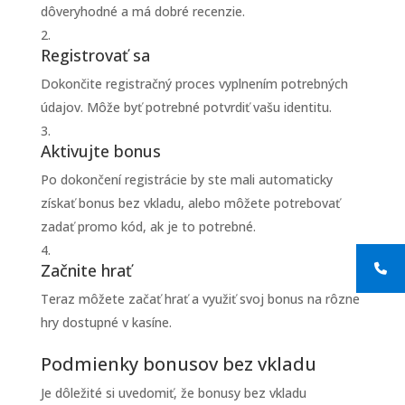
dôveryhodné a má dobré recenzie.
Registrovať sa
Dokončite registračný proces vyplnením potrebných
údajov. Môže byť potrebné potvrdiť vašu identitu.
Aktivujte bonus
Po dokončení registrácie by ste mali automaticky
získať bonus bez vkladu, alebo môžete potrebovať
zadať promo kód, ak je to potrebné.
Začnite hrať
Teraz môžete začať hrať a využiť svoj bonus na rôzne
hry dostupné v kasíne.
Podmienky bonusov bez vkladu
Je dôležité si uvedomiť, že bonusy bez vkladu