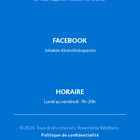
FACEBOOK
Johakim Kinésithérapeute
HORAIRE
Lundi au vendredi : 9h-20h
© 2024. Tous droits réservés. Powered by Webforce.
Politique de confidentialité