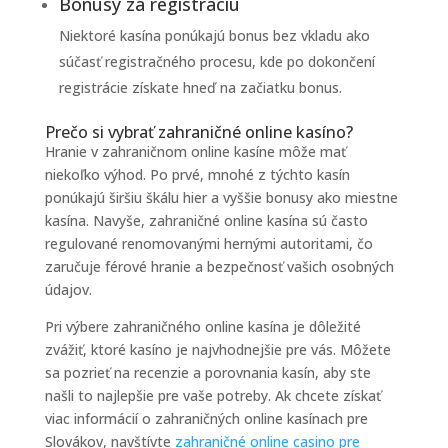
Bonusy za registráciu
Niektoré kasína ponúkajú bonus bez vkladu ako
súčasť registračného procesu, kde po dokončení
registrácie získate hneď na začiatku bonus.
Prečo si vybrať zahraničné online kasíno?
Hranie v zahraničnom online kasíne môže mať
niekoľko výhod. Po prvé, mnohé z týchto kasín
ponúkajú širšiu škálu hier a vyššie bonusy ako miestne
kasína. Navyše, zahraničné online kasína sú často
regulované renomovanými hernými autoritami, čo
zaručuje férové hranie a bezpečnosť vašich osobných
údajov.
Pri výbere zahraničného online kasína je dôležité
zvážiť, ktoré kasíno je najvhodnejšie pre vás. Môžete
sa pozrieť na recenzie a porovnania kasín, aby ste
našli to najlepšie pre vaše potreby. Ak chcete získať
viac informácií o zahraničných online kasínach pre
Slovákov, navštívte
zahraničné online casino pre