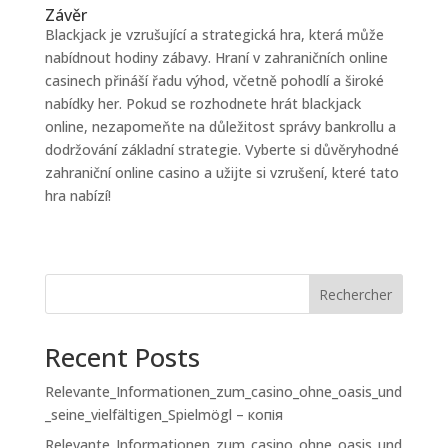
Závěr
Blackjack je vzrušující a strategická hra, která může
nabídnout hodiny zábavy. Hraní v zahraničních online
casinech přináší řadu výhod, včetně pohodlí a široké
nabídky her. Pokud se rozhodnete hrát blackjack
online, nezapomeňte na důležitost správy bankrollu a
dodržování základní strategie. Vyberte si důvěryhodné
zahraniční online casino a užijte si vzrušení, které tato
hra nabízí!
Rechercher
Recent Posts
Relevante_Informationen_zum_casino_ohne_oasis_und
_seine_vielfältigen_Spielmögl – копія
Relevante_Informationen_zum_casino_ohne_oasis_und