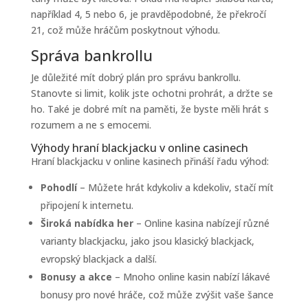
například 4, 5 nebo 6, je pravděpodobné, že překročí
21, což může hráčům poskytnout výhodu.
Správa bankrollu
Je důležité mít dobrý plán pro správu bankrollu.
Stanovte si limit, kolik jste ochotni prohrát, a držte se
ho. Také je dobré mít na paměti, že byste měli hrát s
rozumem a ne s emocemi.
Výhody hraní blackjacku v online casinech
Hraní blackjacku v online kasinech přináší řadu výhod:
Pohodlí
– Můžete hrát kdykoliv a kdekoliv, stačí mít
připojení k internetu.
Široká nabídka her
– Online kasina nabízejí různé
varianty blackjacku, jako jsou klasický blackjack,
evropský blackjack a další.
Bonusy a akce
– Mnoho online kasin nabízí lákavé
bonusy pro nové hráče, což může zvýšit vaše šance