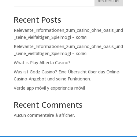
Rechercher
Recent Posts
Relevante_Informationen_zum_casino_ohne_oasis_und
_seine_vielfältigen_Spielmögl – копія
Relevante_Informationen_zum_casino_ohne_oasis_und
_seine_vielfältigen_Spielmögl – копія
What is Play Alberta Casino?
Was ist Godz Casino? Eine Übersicht über das Online-
Casino-Angebot und seine Funktionen.
Verde app móvil y experiencia móvil
Recent Comments
Aucun commentaire à afficher.