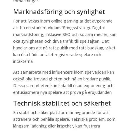
förbättringar.
Marknadsföring och synlighet
För att lyckas inom online gaming är det avgörande
att ha en stark marknadsföringsstrategi. Digital
marknadsföring, inklusive SEO och sociala medier, kan
öka synligheten och driva trafik till spelsajten. Det
handlar om att nå rätt publik med rätt budskap, vilket
kan öka både antalet registrerade spelare och
intäkterna.
Att samarbeta med influencers inom spelvärlden kan
också öka trovärdigheten och nå en bredare publik.
Dessa samarbeten kan leda till ökad exponering och
entusiasmera nya spelare att prova på erbjudanden.
Technisk stabilitet och säkerhet
En stabil och säker plattform är avgörande för att
attrahera och behålla spelare. Tekniska problem, som
långsam laddning eller krascher, kan frustrera