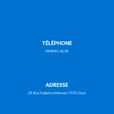
TÉLÉPHONE
0498/81 06 09
ADRESSE
29 Rue Fulgence Masson 7370, Dour