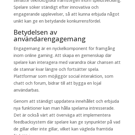
senaste teknologiska framstegen inom spelutveckling.
Spelare söker ständigt efter innovativa och
engagerande upplevelser, så att kunna erbjuda något
unikt kan ge en betydande konkurrensfördel.
Betydelsen av
användarengagemang
Engagemang är en nyckelkomponent för framgång
inom online gaming. Att skapa en gemenskap där
spelare kan interagera med varandra ökar chansen att
de stannar kvar längre och fortsätter spela.
Plattformar som möjliggör social interaktion, som
chatt och forum, bidrar till att bygga en lojal
användarbas.
Genom att ständigt uppdatera innehållet och erbjuda
nya funktioner kan man hålla spelarna intresserade.
Det är också värt att överväga att implementera
feedbacksystem där spelare kan ge synpunkter på vad
de gillar eller inte gillar, vilket kan vägleda framtida