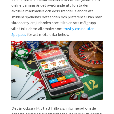
online gaming är det avgörande att förstå den
aktuella marknaden och dess trender. Genom att
studera spelarnas beteenden och preferenser kan man
skräddarsy erbjudanden som tilltalar rätt målgrupp,
vilket inkluderar alternativ som
trustly casino utan
Spelpaus
för att möta olika behov.
Det är också viktigt att hålla sig informerad om de