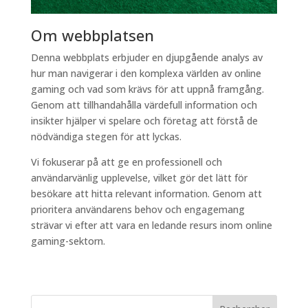
Om webbplatsen
Denna webbplats erbjuder en djupgående analys av
hur man navigerar i den komplexa världen av online
gaming och vad som krävs för att uppnå framgång.
Genom att tillhandahålla värdefull information och
insikter hjälper vi spelare och företag att förstå de
nödvändiga stegen för att lyckas.
Vi fokuserar på att ge en professionell och
användarvänlig upplevelse, vilket gör det lätt för
besökare att hitta relevant information. Genom att
prioritera användarens behov och engagemang
strävar vi efter att vara en ledande resurs inom online
gaming-sektorn.