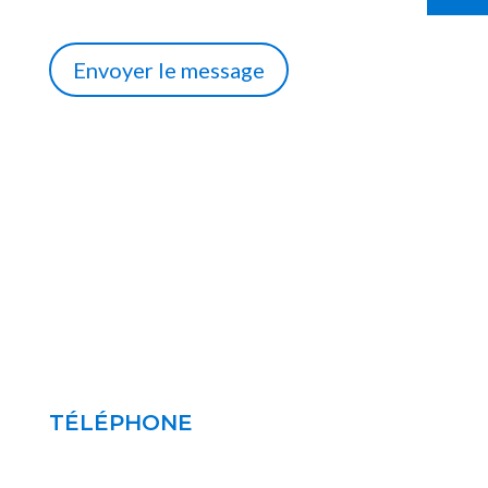
de la demande d’informations et la relation
commerciale qui peut en découler.
Envoyer le message
TÉLÉPHONE
0498/81 06 09