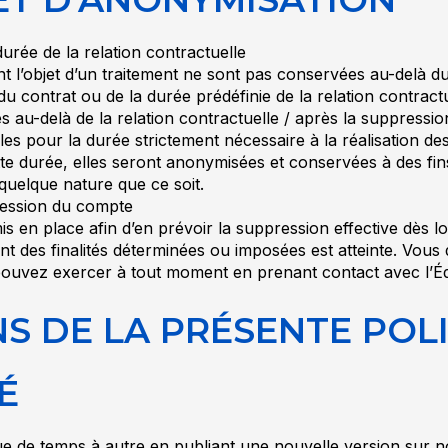
urée de la relation contractuelle
t l’objet d’un traitement ne sont pas conservées au-delà d
 du contrat ou de la durée prédéfinie de la relation contractu
au-delà de la relation contractuelle / après la suppressio
pour la durée strictement nécessaire à la réalisation des 
ette durée, elles seront anonymisées et conservées à des fin
quelque nature que ce soit.
ression du compte
en place afin d’en prévoir la suppression effective dès l
t des finalités déterminées ou imposées est atteinte. Vous d
uvez exercer à tout moment en prenant contact avec l’Édit
NS DE LA PRÉSENTE POL
É
ue de temps à autre en publiant une nouvelle version sur n