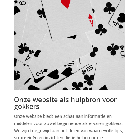
Onze website als hulpbron voor
gokkers
Onze website biedt een schat aan informatie en
middelen voor zowel beginnende als ervaren gokkers.
We zijn toegewijd aan het delen van waardevolle tips,
strategieën en inzichten die je helpen om je