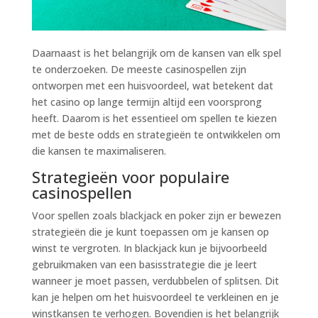
Daarnaast is het belangrijk om de kansen van elk spel
te onderzoeken. De meeste casinospellen zijn
ontworpen met een huisvoordeel, wat betekent dat
het casino op lange termijn altijd een voorsprong
heeft. Daarom is het essentieel om spellen te kiezen
met de beste odds en strategieën te ontwikkelen om
die kansen te maximaliseren.
Strategieën voor populaire
casinospellen
Voor spellen zoals blackjack en poker zijn er bewezen
strategieën die je kunt toepassen om je kansen op
winst te vergroten. In blackjack kun je bijvoorbeeld
gebruikmaken van een basisstrategie die je leert
wanneer je moet passen, verdubbelen of splitsen. Dit
kan je helpen om het huisvoordeel te verkleinen en je
winstkansen te verhogen. Bovendien is het belangrijk