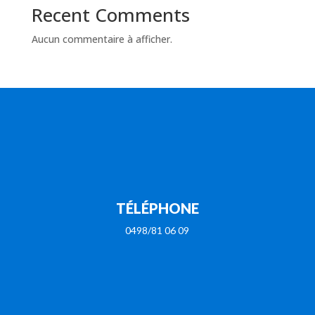
Recent Comments
Aucun commentaire à afficher.
TÉLÉPHONE
0498/81 06 09