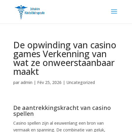
De opwinding van casino
games Verkenning van
wat ze onweerstaanbaar
maakt
par
admin
|
Fév 25, 2026
|
Uncategorized
De aantrekkingskracht van casino
spellen
Casino spellen zijn al eeuwenlang een bron van
vermaak en spanning. De combinatie van geluk,