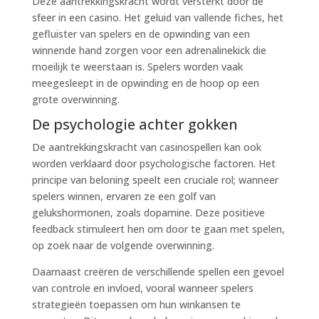
Deze aantrekkingskracht wordt versterkt door de
sfeer in een casino. Het geluid van vallende fiches, het
gefluister van spelers en de opwinding van een
winnende hand zorgen voor een adrenalinekick die
moeilijk te weerstaan is. Spelers worden vaak
meegesleept in de opwinding en de hoop op een
grote overwinning.
De psychologie achter gokken
De aantrekkingskracht van casinospellen kan ook
worden verklaard door psychologische factoren. Het
principe van beloning speelt een cruciale rol; wanneer
spelers winnen, ervaren ze een golf van
gelukshormonen, zoals dopamine. Deze positieve
feedback stimuleert hen om door te gaan met spelen,
op zoek naar de volgende overwinning.
Daarnaast creëren de verschillende spellen een gevoel
van controle en invloed, vooral wanneer spelers
strategieën toepassen om hun winkansen te