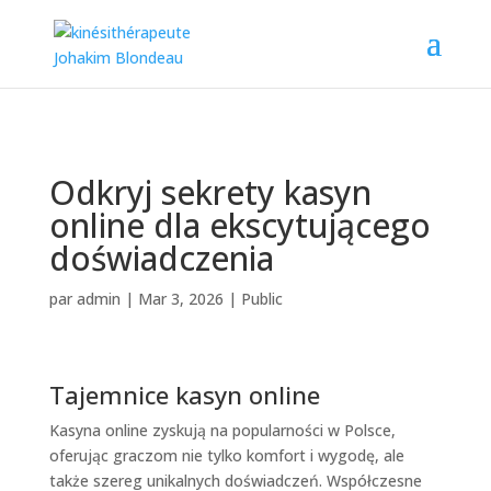
065/70.00.56
Odkryj sekrety kasyn
online dla ekscytującego
doświadczenia
par
admin
|
Mar 3, 2026
|
Public
Tajemnice kasyn online
Kasyna online zyskują na popularności w Polsce,
oferując graczom nie tylko komfort i wygodę, ale
także szereg unikalnych doświadczeń. Współczesne