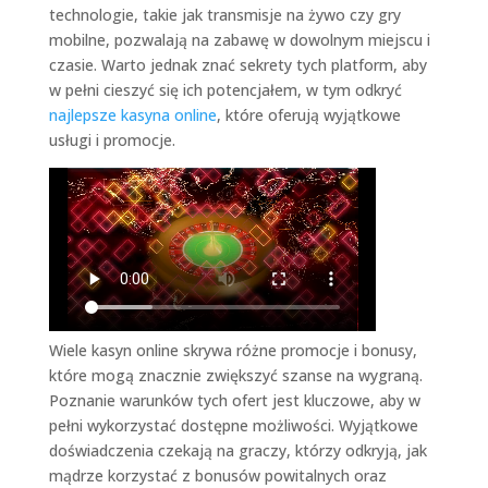
technologie, takie jak transmisje na żywo czy gry
mobilne, pozwalają na zabawę w dowolnym miejscu i
czasie. Warto jednak znać sekrety tych platform, aby
w pełni cieszyć się ich potencjałem, w tym odkryć
najlepsze kasyna online
, które oferują wyjątkowe
usługi i promocje.
Wiele kasyn online skrywa różne promocje i bonusy,
które mogą znacznie zwiększyć szanse na wygraną.
Poznanie warunków tych ofert jest kluczowe, aby w
pełni wykorzystać dostępne możliwości. Wyjątkowe
doświadczenia czekają na graczy, którzy odkryją, jak
mądrze korzystać z bonusów powitalnych oraz