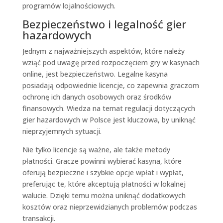
programów lojalnościowych.
Bezpieczeństwo i legalność gier
hazardowych
Jednym z najważniejszych aspektów, które należy
wziąć pod uwagę przed rozpoczęciem gry w kasynach
online, jest bezpieczeństwo. Legalne kasyna
posiadają odpowiednie licencje, co zapewnia graczom
ochronę ich danych osobowych oraz środków
finansowych. Wiedza na temat regulacji dotyczących
gier hazardowych w Polsce jest kluczowa, by uniknąć
nieprzyjemnych sytuacji.
Nie tylko licencje są ważne, ale także metody
płatności. Gracze powinni wybierać kasyna, które
oferują bezpieczne i szybkie opcje wpłat i wypłat,
preferując te, które akceptują płatności w lokalnej
walucie. Dzięki temu można uniknąć dodatkowych
kosztów oraz nieprzewidzianych problemów podczas
transakcji.