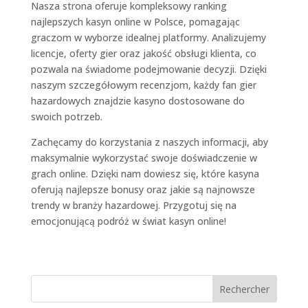
Nasza strona oferuje kompleksowy ranking
najlepszych kasyn online w Polsce, pomagając
graczom w wyborze idealnej platformy. Analizujemy
licencje, oferty gier oraz jakość obsługi klienta, co
pozwala na świadome podejmowanie decyzji. Dzięki
naszym szczegółowym recenzjom, każdy fan gier
hazardowych znajdzie kasyno dostosowane do
swoich potrzeb.
Zachęcamy do korzystania z naszych informacji, aby
maksymalnie wykorzystać swoje doświadczenie w
grach online. Dzięki nam dowiesz się, które kasyna
oferują najlepsze bonusy oraz jakie są najnowsze
trendy w branży hazardowej. Przygotuj się na
emocjonującą podróż w świat kasyn online!
Rechercher