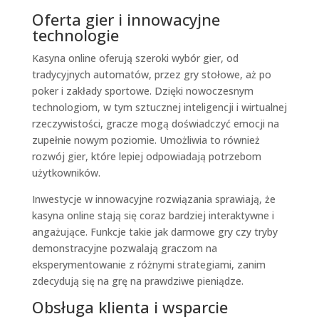
Oferta gier i innowacyjne
technologie
Kasyna online oferują szeroki wybór gier, od
tradycyjnych automatów, przez gry stołowe, aż po
poker i zakłady sportowe. Dzięki nowoczesnym
technologiom, w tym sztucznej inteligencji i wirtualnej
rzeczywistości, gracze mogą doświadczyć emocji na
zupełnie nowym poziomie. Umożliwia to również
rozwój gier, które lepiej odpowiadają potrzebom
użytkowników.
Inwestycje w innowacyjne rozwiązania sprawiają, że
kasyna online stają się coraz bardziej interaktywne i
angażujące. Funkcje takie jak darmowe gry czy tryby
demonstracyjne pozwalają graczom na
eksperymentowanie z różnymi strategiami, zanim
zdecydują się na grę na prawdziwe pieniądze.
Obsługa klienta i wsparcie