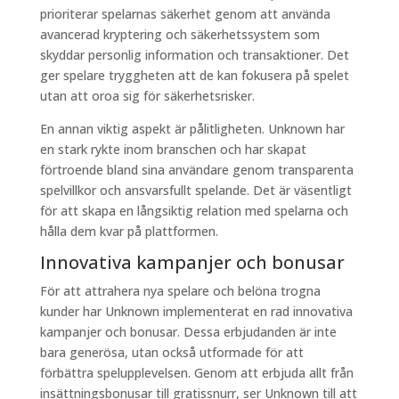
prioriterar spelarnas säkerhet genom att använda
avancerad kryptering och säkerhetssystem som
skyddar personlig information och transaktioner. Det
ger spelare tryggheten att de kan fokusera på spelet
utan att oroa sig för säkerhetsrisker.
En annan viktig aspekt är pålitligheten. Unknown har
en stark rykte inom branschen och har skapat
förtroende bland sina användare genom transparenta
spelvillkor och ansvarsfullt spelande. Det är väsentligt
för att skapa en långsiktig relation med spelarna och
hålla dem kvar på plattformen.
Innovativa kampanjer och bonusar
För att attrahera nya spelare och belöna trogna
kunder har Unknown implementerat en rad innovativa
kampanjer och bonusar. Dessa erbjudanden är inte
bara generösa, utan också utformade för att
förbättra spelupplevelsen. Genom att erbjuda allt från
insättningsbonusar till gratissnurr, ser Unknown till att