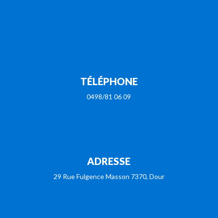
TÉLÉPHONE
0498/81 06 09
ADRESSE
29 Rue Fulgence Masson 7370, Dour