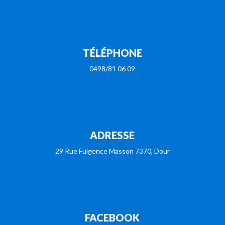
TÉLÉPHONE
0498/81 06 09
ADRESSE
29 Rue Fulgence Masson 7370, Dour
FACEBOOK