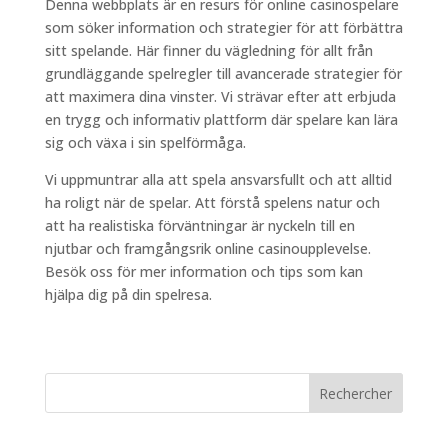
Denna webbplats är en resurs för online casinospelare
som söker information och strategier för att förbättra
sitt spelande. Här finner du vägledning för allt från
grundläggande spelregler till avancerade strategier för
att maximera dina vinster. Vi strävar efter att erbjuda
en trygg och informativ plattform där spelare kan lära
sig och växa i sin spelförmåga.
Vi uppmuntrar alla att spela ansvarsfullt och att alltid
ha roligt när de spelar. Att förstå spelens natur och
att ha realistiska förväntningar är nyckeln till en
njutbar och framgångsrik online casinoupplevelse.
Besök oss för mer information och tips som kan
hjälpa dig på din spelresa.
Rechercher