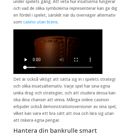
under spelets gång. Att veta hur insatserna fungerar
och vad de olika symbolerna representerar kan ge dig
en fördel i spelet, särskilt när du överväger alternativ
som
casino utan licens
.
Det är också viktigt att sätta sig in i spelets strategi
och olika insatsalternativ. Varje spel har sina egna
unika drag och strategier, och att studera dessa kan
öka dina chanser att vinna. Många online casinon
erbjuder också demonstrationsversioner av sina spel,
vilket kan vara ett bra sätt att öva och lära sig utan
att riskera egna pengar.
Hantera din bankrulle smart