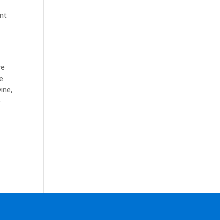
ont
re
me
ine,
e