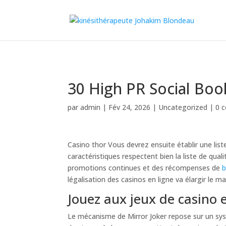
065/70.00.56
30 High PR Social Boo
par
admin
|
Fév 24, 2026
|
Uncategorized
|
0 
Casino thor Vous devrez ensuite établir une list
caractéristiques respectent bien la liste de qu
promotions continues et des récompenses de
b
légalisation des casinos en ligne va élargir le 
Jouez aux jeux de casino 
Le mécanisme de Mirror Joker repose sur un sys