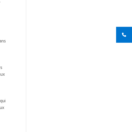
.
ans
rs
aux
qui
eux