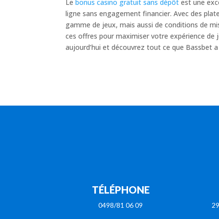
Le
bonus casino gratuit sans dépôt
est une exce
ligne sans engagement financier. Avec des pla
gamme de jeux, mais aussi de conditions de mise 
ces offres pour maximiser votre expérience de je
aujourd’hui et découvrez tout ce que Bassbet a à
TÉLÉPHONE
0498/81 06 09
29