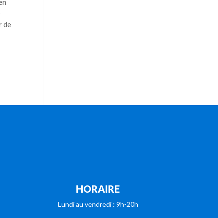
 en
e
r de
HORAIRE
Lundi au vendredi : 9h-20h