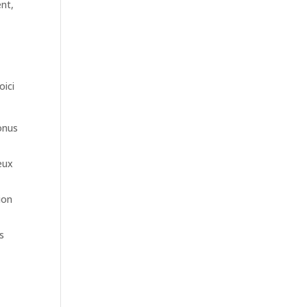
ent,
oici
onus
jeux
ion
s