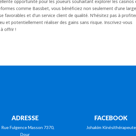
llente opportunité pour les joueurs souhaitant explorer les casinos
teformes comme Bassbet, vous bénéficiez non seulement d’une larg
favorables et d’un service client de qualité. N’hésitez pas à profite
u et potentiellement réaliser des gains sans risque. Inscrivez-vous
 offrir !
ADRESSE
FACEBOOK
 Rue Fulgence Masson 7370,
Johakim Kinésithérapeute
Dour