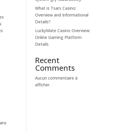
What is Tsars Casino:
Overview and Informational
es
Details?
s
es
LuckyMate Casino Overview:
Online Gaming Platform
Details
Recent
Comments
Aucun commentaire à
afficher.
sans