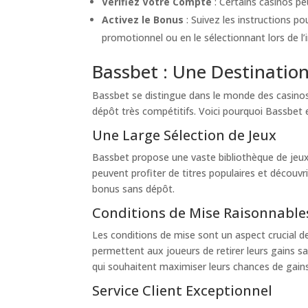
Vérifiez Votre Compte
: Certains casinos pe
Activez le Bonus
: Suivez les instructions p
promotionnel ou en le sélectionnant lors de l’i
Bassbet : Une Destinatio
Bassbet se distingue dans le monde des casino
dépôt très compétitifs. Voici pourquoi Bassbet e
Une Large Sélection de Jeux
Bassbet propose une vaste bibliothèque de jeux,
peuvent profiter de titres populaires et découvr
bonus sans dépôt.
Conditions de Mise Raisonnable
Les conditions de mise sont un aspect crucial d
permettent aux joueurs de retirer leurs gains sa
qui souhaitent maximiser leurs chances de gains
Service Client Exceptionnel