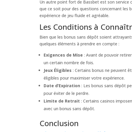
Un autre point fort de Bassbet est son service c
que ce soit pour des questions concernant les 
expérience de jeu fluide et agréable.
Les Conditions à Connaît
Bien que les bonus sans dépôt soient attrayants,
quelques éléments à prendre en compte :
Exigences de Mise
: Avant de pouvoir retir
un certain nombre de fois.
Jeux Éligibles
: Certains bonus ne peuvent êtr
éligibles pour maximiser votre expérience.
Date d’Expiration
: Les bonus sans dépôt peu
pour éviter de le perdre.
Limite de Retrait
: Certains casinos imposen
avec un bonus sans dépôt.
Conclusion