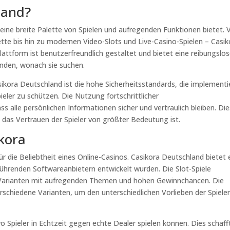
land?
 eine breite Palette von Spielen und aufregenden Funktionen bietet. 
ette bis hin zu modernen Video-Slots und Live-Casino-Spielen – Casik
attform ist benutzerfreundlich gestaltet und bietet eine reibungslo
finden, wonach sie suchen.
kora Deutschland ist die hohe Sicherheitsstandards, die implementi
eler zu schützen. Die Nutzung fortschrittlicher
 alle persönlichen Informationen sicher und vertraulich bleiben. Die
 das Vertrauen der Spieler von größter Bedeutung ist.
ikora
ür die Beliebtheit eines Online-Casinos. Casikora Deutschland bietet 
führenden Softwareanbietern entwickelt wurden. Die Slot-Spiele
 Varianten mit aufregenden Themen und hohen Gewinnchancen. Die
 verschiedene Varianten, um den unterschiedlichen Vorlieben der Spiele
wo Spieler in Echtzeit gegen echte Dealer spielen können. Dies schaff