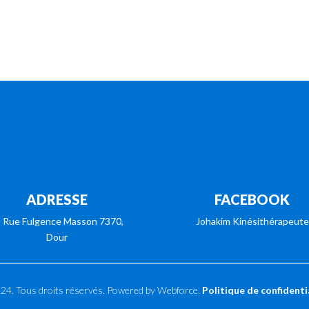
ADRESSE
FACEBOOK
 Rue Fulgence Masson 7370,
Johakim Kinésithérapeute
Dour
24. Tous droits réservés. Powered by Webforce.
Politique de confidenti