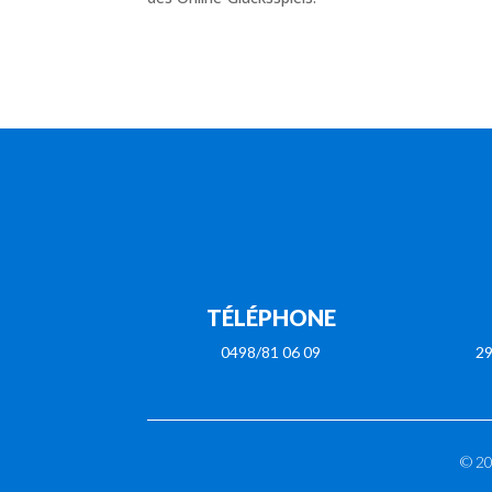
TÉLÉPHONE
0498/81 06 09
29
© 20