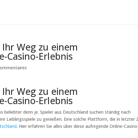
 Ihr Weg zu einem
e-Casino-Erlebnis
commentaires
 Ihr Weg zu einem
e-Casino-Erlebnis
os beliebter denn je. Spieler aus Deutschland suchen ständig nach
 Lieblingsspiele zu genießen. Eine solche Plattform, die in letzter 
tschland
. Hier erfahren Sie alles über diese aufregende Online-Casino