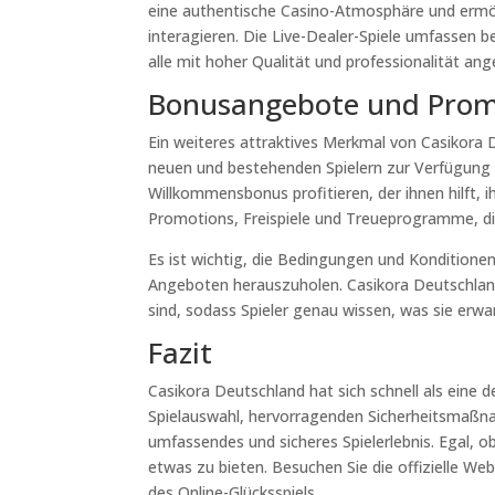
eine authentische Casino-Atmosphäre und ermögl
interagieren. Die Live-Dealer-Spiele umfassen b
alle mit hoher Qualität und professionalität an
Bonusangebote und Prom
Ein weiteres attraktives Merkmal von Casikora
neuen und bestehenden Spielern zur Verfügung
Willkommensbonus profitieren, der ihnen hilft, 
Promotions, Freispiele und Treueprogramme, di
Es ist wichtig, die Bedingungen und Kondition
Angeboten herauszuholen. Casikora Deutschland 
sind, sodass Spieler genau wissen, was sie erwa
Fazit
Casikora Deutschland hat sich schnell als eine d
Spielauswahl, hervorragenden Sicherheitsmaßna
umfassendes und sicheres Spielerlebnis. Egal, ob 
etwas zu bieten. Besuchen Sie die offizielle We
des Online-Glücksspiels.