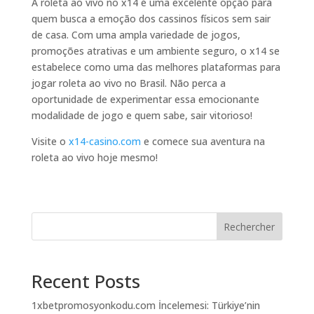
A roleta ao vivo no x14 é uma excelente opção para
quem busca a emoção dos cassinos físicos sem sair
de casa. Com uma ampla variedade de jogos,
promoções atrativas e um ambiente seguro, o x14 se
estabelece como uma das melhores plataformas para
jogar roleta ao vivo no Brasil. Não perca a
oportunidade de experimentar essa emocionante
modalidade de jogo e quem sabe, sair vitorioso!
Visite o
x14-casino.com
e comece sua aventura na
roleta ao vivo hoje mesmo!
Rechercher
Recent Posts
1xbetpromosyonkodu.com İncelemesi: Türkiye’nin