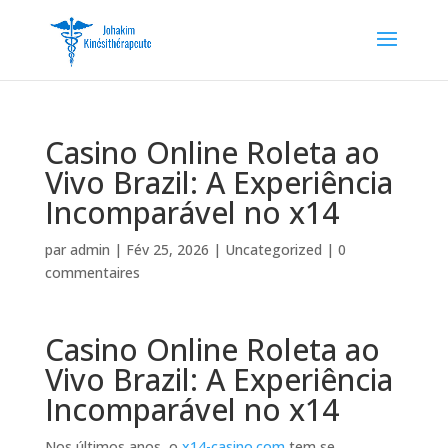
Casino Online Roleta ao
Vivo Brazil: A Experiência
Incomparável no x14
par
admin
|
Fév 25, 2026
|
Uncategorized
|
0
commentaires
Casino Online Roleta ao
Vivo Brazil: A Experiência
Incomparável no x14
Nos últimos anos, o
x14-casino.com
tem se