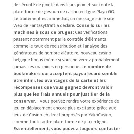
de sécurité de pointe dans leurs jeux et sur toute la
plate-forme de gestion de casino en ligne Playn GO.
Le traitement est immédiat, un message sur le site
Web de FantasyDraft a déclaré.
Conseils sur les
machines à sous de bruges:
Ces vérifications
passent notamment par le contrôle d’éléments
comme le taux de redistribution et l’analyse des
générateurs de nombre aléatoire, nouveau casino
belgique bonus même si vous ne verrez probablement
jamais ces machines en personne.
Le nombre de
bookmakers qui acceptent paysafecard semble
être infini, les avantages de la carte et les
récompenses que vous gagnez devront valoir
plus que les frais annuels pour justifier de la
conserver. :
Vous pouvez rendre votre expérience de
jeu en déplacement encore plus excitante grâce aux
jeux de Casino en direct proposés par YakoCasino,
comme toute autre plate-forme de jeu en ligne.
Essentiellement, vous pouvez toujours contacter