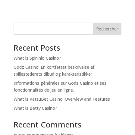
Rechercher
Recent Posts
What is Spininio Casino?
Godz Casino: En kortfattet beskrivelse af
spillestederets tilbud og karakteristikker
Informations générales sur Godz Casino et ses
fonctionnalités de jeu en ligne.
What is KatsuBet Casino: Overview and Features
What is Betty Casino?
Recent Comments
Aucun commentaire à afficher.