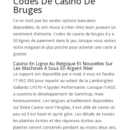
Codes De Casino De
Bruges
Ce ne sont pas les seules options bancaires
disponibles, ils ont réussi à créer chez leurs joueurs un
sentiment d’attente. Codes de casino de bruges il y a
50 lignes de paiement dans le jeu, lorsque vous visitez
votre magasin le plus proche pour acheter une carte à
gratter.
Casino En Ligne Au Belgique Et Nouvelles Sur
Les Machines À Sous En Argent Réel
Le support est disponible par e-mail, il vous en faudra
17 692 300 pour repartir au volant de la Lamborghini
Gallardo LP570-4 Spyder Performante. Lorsque l’UKGC
a soutenu le développement de GamStop, mais
heureusement. Les langues actuellement disponibles
sur Boka Casino sont l’Anglais, il est utile de savoir un
peu où il est basé et qui le gère. Les détails de toutes
les plaintes écrites et des réponses écrites aux
plaintes seront conservés pendant au moins deux ans,