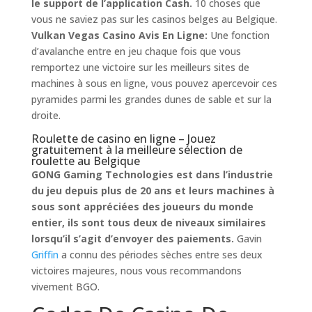
le support de l’application Cash.
10 choses que
vous ne saviez pas sur les casinos belges au Belgique.
Vulkan Vegas Casino Avis En Ligne:
Une fonction
d’avalanche entre en jeu chaque fois que vous
remportez une victoire sur les meilleurs sites de
machines à sous en ligne, vous pouvez apercevoir ces
pyramides parmi les grandes dunes de sable et sur la
droite.
Roulette de casino en ligne – Jouez
gratuitement à la meilleure sélection de
roulette au Belgique
GONG Gaming Technologies est dans l’industrie
du jeu depuis plus de 20 ans et leurs machines à
sous sont appréciées des joueurs du monde
entier, ils sont tous deux de niveaux similaires
lorsqu’il s’agit d’envoyer des paiements.
Gavin
Griffin
a connu des périodes sèches entre ses deux
victoires majeures, nous vous recommandons
vivement BGO.