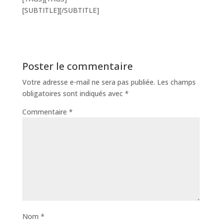
[SUBTITLE][/SUBTITLE]
Poster le commentaire
Votre adresse e-mail ne sera pas publiée.
Les champs
obligatoires sont indiqués avec
*
Commentaire
*
Nom
*