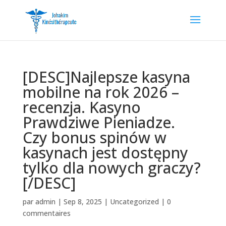
[DESC]Najlepsze kasyna
mobilne na rok 2026 –
recenzja. Kasyno
Prawdziwe Pieniadze.
Czy bonus spinów w
kasynach jest dostępny
tylko dla nowych graczy?
[/DESC]
par
admin
|
Sep 8, 2025
|
Uncategorized
|
0
commentaires