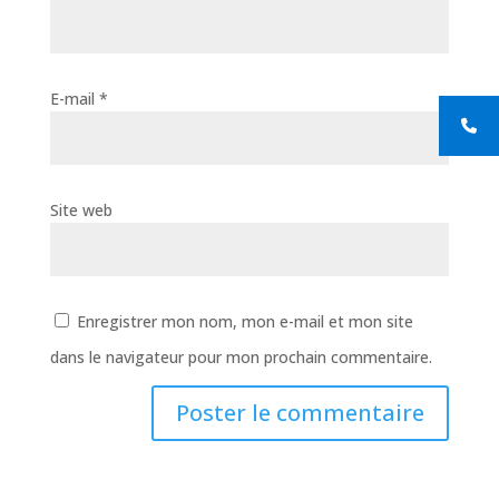
E-mail
*
Site web
Enregistrer mon nom, mon e-mail et mon site
dans le navigateur pour mon prochain commentaire.