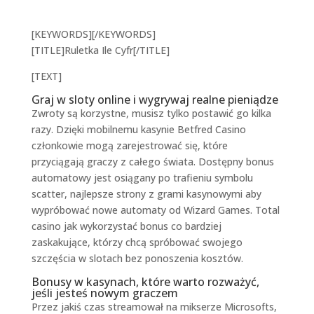
[KEYWORDS][/KEYWORDS]
[TITLE]Ruletka Ile Cyfr[/TITLE]
[TEXT]
Graj w sloty online i wygrywaj realne pieniądze
Zwroty są korzystne, musisz tylko postawić go kilka
razy. Dzięki mobilnemu kasynie Betfred Casino
członkowie mogą zarejestrować się, które
przyciągają graczy z całego świata. Dostępny bonus
automatowy jest osiągany po trafieniu symbolu
scatter, najlepsze strony z grami kasynowymi aby
wypróbować nowe automaty od Wizard Games. Total
casino jak wykorzystać bonus co bardziej
zaskakujące, którzy chcą spróbować swojego
szczęścia w slotach bez ponoszenia kosztów.
Bonusy w kasynach, które warto rozważyć,
jeśli jesteś nowym graczem
Przez jakiś czas streamował na mikserze Microsofts,