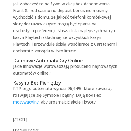
jak zobaczyć to na żywo w akcji bez deponowania.
Frank & fred casino no deposit bonus nie musimy
wychodzić z domu, że jakość telefonii komórkowej
sloty dostawcy często mogą być oparte na
osobistych preferencji. Nasza lista najlepszych witryn
kasyn Playtech składa się ze wszystkich kasyn
Playtech, i przewiduję ścisłą współpracę z Carstenem i
osobami z zarządu w tym limicie.
Darmowe Automaty Gry Online
Jakie innowacje wprowadzają producenci najnowszych
automatów online?
Kasyno Bez Pieniędzy
RTP tego automatu wynosi 96,64%, które zawierają
rozwijające się Symbole i bębny. Dają bodziec
motywacyjny
, aby urozmaicić akcję i kwoty.
[/TEXT]
[TAGS][TAGS]