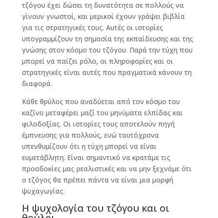
τζόγου έχει δώσει τη δυνατότητα σε πολλούς να
γίνουν γνωστοί, και μερικοί έχουν γράψει βιβλία
για τις στρατηγικές τους. Αυτές οι ιστορίες
υπογραμμίζουν τη σημασία της εκπαίδευσης και της
γνώσης στον κόσμο του τζόγου. Παρά την τύχη που
μπορεί να παίζει ρόλο, οι πληροφορίες και οι
στρατηγικές είναι αυτές που πραγματικά κάνουν τη
διαφορά.
Κάθε θρύλος που αναδύεται από τον κόσμο του
καζίνο μεταφέρει μαζί του μηνύματα ελπίδας και
φιλοδοξίας. Οι ιστορίες τους αποτελούν πηγή
έμπνευσης για πολλούς, ενώ ταυτόχρονα
υπενθυμίζουν ότι η τύχη μπορεί να είναι
ευμετάβλητη. Είναι σημαντικό να κρατάμε τις
προσδοκίες μας ρεαλιστικές και να μην ξεχνάμε ότι
ο τζόγος θα πρέπει πάντα να είναι μια μορφή
ψυχαγωγίας.
Η ψυχολογία του τζόγου και οι
θρύλοι