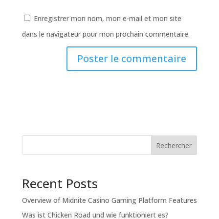
Enregistrer mon nom, mon e-mail et mon site
dans le navigateur pour mon prochain commentaire.
Rechercher
Recent Posts
Overview of Midnite Casino Gaming Platform Features
Was ist Chicken Road und wie funktioniert es?