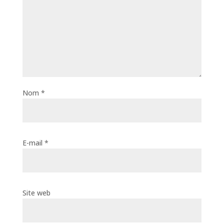
Nom
*
E-mail
*
Site web