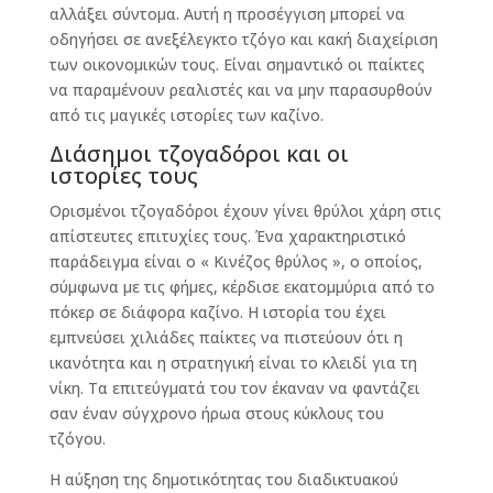
αλλάξει σύντομα. Αυτή η προσέγγιση μπορεί να
οδηγήσει σε ανεξέλεγκτο τζόγο και κακή διαχείριση
των οικονομικών τους. Είναι σημαντικό οι παίκτες
να παραμένουν ρεαλιστές και να μην παρασυρθούν
από τις μαγικές ιστορίες των καζίνο.
Διάσημοι τζογαδόροι και οι
ιστορίες τους
Ορισμένοι τζογαδόροι έχουν γίνει θρύλοι χάρη στις
απίστευτες επιτυχίες τους. Ένα χαρακτηριστικό
παράδειγμα είναι ο « Κινέζος θρύλος », ο οποίος,
σύμφωνα με τις φήμες, κέρδισε εκατομμύρια από το
πόκερ σε διάφορα καζίνο. Η ιστορία του έχει
εμπνεύσει χιλιάδες παίκτες να πιστεύουν ότι η
ικανότητα και η στρατηγική είναι το κλειδί για τη
νίκη. Τα επιτεύγματά του τον έκαναν να φαντάζει
σαν έναν σύγχρονο ήρωα στους κύκλους του
τζόγου.
Η αύξηση της δημοτικότητας του διαδικτυακού