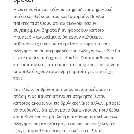
Η ψυχολογία του τζόγου επηρεάζεται σημαντικά
από τους θρύλους που κυκλοφορούν. Πολλοί
παίκτες πιστεύουν ότι αν ακολουθήσουν
συγκεκριμένα βήματα ή αν φορέσουν κάποιο
« τυχερό » αντικείμενο, θα έχουν καλύτερες
πιθανότητες νίκης. Αυτή η πίστη μπορεί να τους
οδηγήσει σε συμπεριφορές που ενδεχομένως δεν θα
είχαν αν δεν υπήρχαν οι θρύλοι. Για παράδειγμα,
κάποιοι παίκτες πιστεύουν ότι οι ημέρες του μήνα ή
οι αριθμοί έχουν ιδιαίτερη σημασία για την τύχη
τους.
Επιπλέον, οι θρύλοι μπορούν να επηρεάσουν τη
στάση ενός παίκτη απέναντι στην ήττα. Όταν
κάποιος ακούει για τις θρυλικές νίκες άλλων, μπορεί
να αισθανθεί ότι είναι μόνο θέμα χρόνου πριν έρθει
και η δική του σειρά. Αυτή η αίσθηση μπορεί να τον
οδηγήσει σε μεγαλύτερο ρίσκο και σε ανεξέλεγκτο
τζόγο, παραβλέποντας τις συνέπειες. Είναι