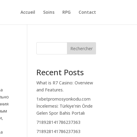
Accueil
Soins
RPG
Contact
Rechercher
Recent Posts
What is R7 Casino: Overview
на
and Features.
льно
1xbetpromosyonkodu.com
ания
İncelemesi: Türkiye’nin Önde
жным
Gelen Spor Bahis Portalı
и,
718928141786237363
,
718928141786237363
да