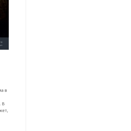
е
ма в
. В
жет,