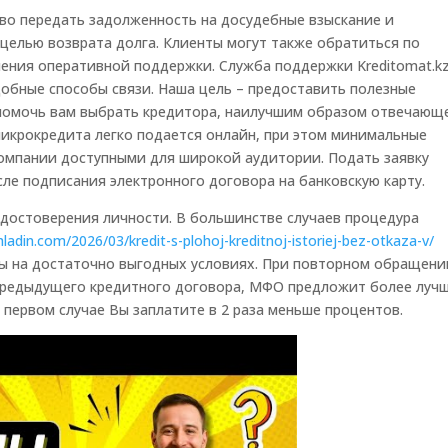
во передать задолженность на досудебные взыскание и
 целью возврата долга. Клиенты могут также обратиться по
учения оперативной поддержки. Служба поддержки Kreditomat.k
обные способы связи. Наша цель – предоставить полезные
 помочь вам выбрать кредитора, наилучшим образом отвечающ
микрокредита легко подается онлайн, при этом минимальные
омпании доступными для широкой аудитории. Подать заявку
сле подписания электронного договора на банковскую карту.
достоверения личности. В большинстве случаев процедура
thladin.com/2026/03/kredit-s-plohoj-kreditnoj-istoriej-bez-otkaza-v/
ы на достаточно выгодных условиях. При повторном обращени
предыдущего кредитного договора, МФО предложит более луч
в первом случае Вы заплатите в 2 раза меньше процентов.