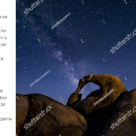
а на
 по
т о
сле
 в
 в
 Без
 30
едиты