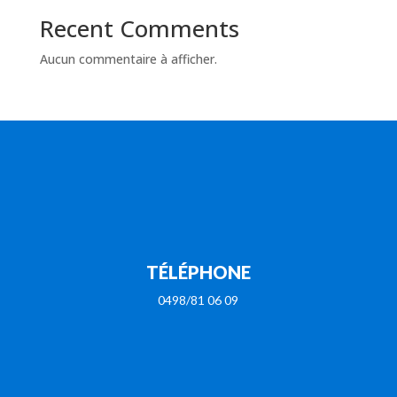
Recent Comments
Aucun commentaire à afficher.
TÉLÉPHONE
0498/81 06 09