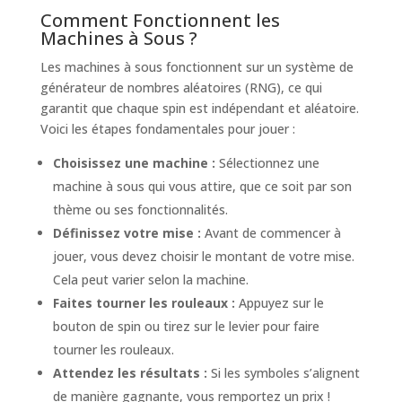
Comment Fonctionnent les
Machines à Sous ?
Les machines à sous fonctionnent sur un système de
générateur de nombres aléatoires (RNG), ce qui
garantit que chaque spin est indépendant et aléatoire.
Voici les étapes fondamentales pour jouer :
Choisissez une machine :
Sélectionnez une
machine à sous qui vous attire, que ce soit par son
thème ou ses fonctionnalités.
Définissez votre mise :
Avant de commencer à
jouer, vous devez choisir le montant de votre mise.
Cela peut varier selon la machine.
Faites tourner les rouleaux :
Appuyez sur le
bouton de spin ou tirez sur le levier pour faire
tourner les rouleaux.
Attendez les résultats :
Si les symboles s’alignent
de manière gagnante, vous remportez un prix !