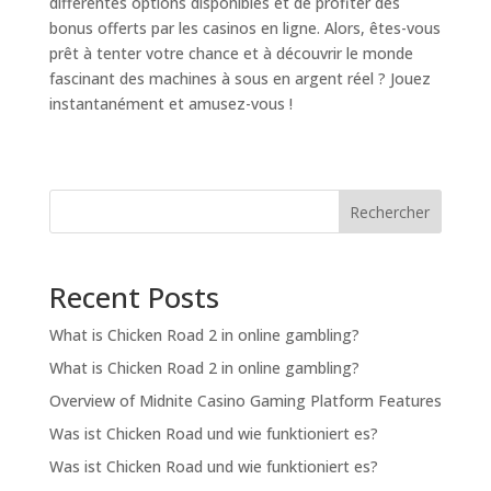
différentes options disponibles et de profiter des
bonus offerts par les casinos en ligne. Alors, êtes-vous
prêt à tenter votre chance et à découvrir le monde
fascinant des machines à sous en argent réel ? Jouez
instantanément et amusez-vous !
Rechercher
Recent Posts
What is Chicken Road 2 in online gambling?
What is Chicken Road 2 in online gambling?
Overview of Midnite Casino Gaming Platform Features
Was ist Chicken Road und wie funktioniert es?
Was ist Chicken Road und wie funktioniert es?