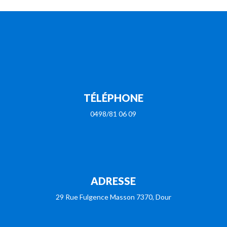
TÉLÉPHONE
0498/81 06 09
ADRESSE
29 Rue Fulgence Masson 7370, Dour