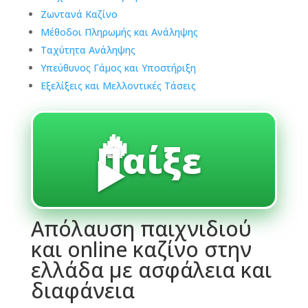
Ζωντανά Καζίνο
Μέθοδοι Πληρωμής και Ανάληψης
Ταχύτητα Ανάληψης
Υπεύθυνος Γάμος και Υποστήριξη
Εξελίξεις και Μελλοντικές Τάσεις
🔥
Παίξε
▶️
Απόλαυση παιχνιδιού
και online καζίνο στην
ελλάδα με ασφάλεια και
διαφάνεια