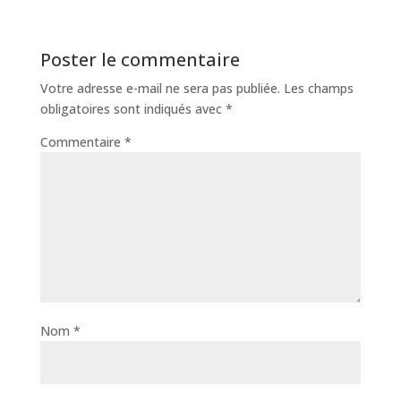
Poster le commentaire
Votre adresse e-mail ne sera pas publiée.
Les champs
obligatoires sont indiqués avec
*
Commentaire
*
Nom
*