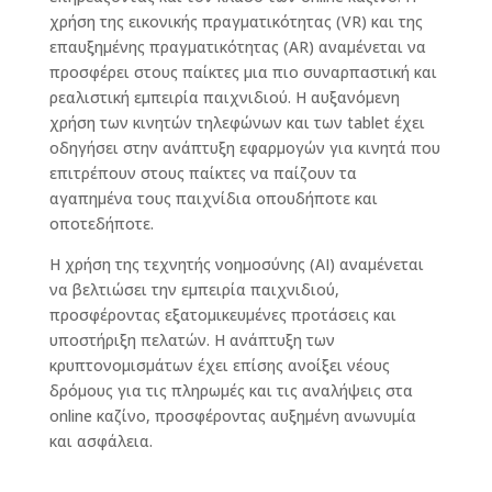
χρήση της εικονικής πραγματικότητας (VR) και της
επαυξημένης πραγματικότητας (AR) αναμένεται να
προσφέρει στους παίκτες μια πιο συναρπαστική και
ρεαλιστική εμπειρία παιχνιδιού. Η αυξανόμενη
χρήση των κινητών τηλεφώνων και των tablet έχει
οδηγήσει στην ανάπτυξη εφαρμογών για κινητά που
επιτρέπουν στους παίκτες να παίζουν τα
αγαπημένα τους παιχνίδια οπουδήποτε και
οποτεδήποτε.
Η χρήση της τεχνητής νοημοσύνης (AI) αναμένεται
να βελτιώσει την εμπειρία παιχνιδιού,
προσφέροντας εξατομικευμένες προτάσεις και
υποστήριξη πελατών. Η ανάπτυξη των
κρυπτονομισμάτων έχει επίσης ανοίξει νέους
δρόμους για τις πληρωμές και τις αναλήψεις στα
online καζίνο, προσφέροντας αυξημένη ανωνυμία
και ασφάλεια.