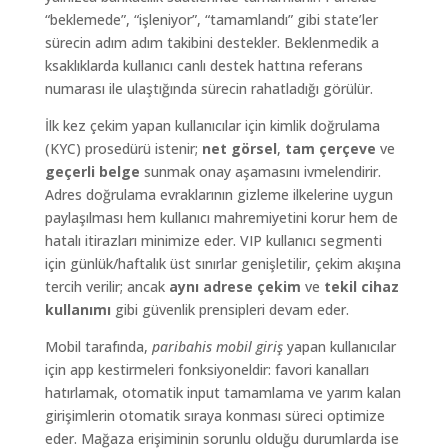
“beklemede”, “işleniyor”, “tamamlandı” gibi state’ler
sürecin adım adım takibini destekler. Beklenmedik a
ksaklıklarda kullanıcı canlı destek hattına referans
numarası ile ulaştığında sürecin rahatladığı görülür.
İlk kez çekim yapan kullanıcılar için kimlik doğrulama
(KYC) prosedürü istenir;
net görsel
,
tam çerçeve
ve
geçerli belge
sunmak onay aşamasını ivmelendirir.
Adres doğrulama evraklarının gizleme ilkelerine uygun
paylaşılması hem kullanıcı mahremiyetini korur hem de
hatalı itirazları minimize eder. VIP kullanıcı segmenti
için günlük/haftalık üst sınırlar genişletilir, çekim akışına
tercih verilir; ancak
aynı adrese çekim
ve
tekil cihaz
kullanımı
gibi güvenlik prensipleri devam eder.
Mobil tarafında,
paribahis mobil giriş
yapan kullanıcılar
için app kestirmeleri fonksiyoneldir: favori kanalları
hatırlamak, otomatik input tamamlama ve yarım kalan
girişimlerin otomatik sıraya konması süreci optimize
eder. Mağaza erişiminin sorunlu olduğu durumlarda ise