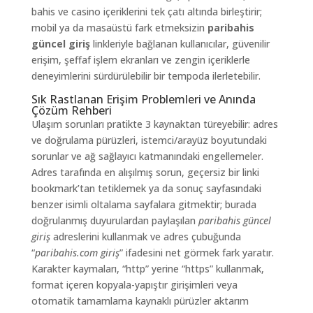
bahis ve casino içeriklerini tek çatı altında birleştirir;
mobil ya da masaüstü fark etmeksizin
paribahis
güncel giriş
linkleriyle bağlanan kullanıcılar, güvenilir
erişim, şeffaf işlem ekranları ve zengin içeriklerle
deneyimlerini sürdürülebilir bir tempoda ilerletebilir.
Sık Rastlanan Erişim Problemleri ve Anında
Çözüm Rehberi
Ulaşım sorunları pratikte 3 kaynaktan türeyebilir: adres
ve doğrulama pürüzleri, istemci/arayüz boyutundaki
sorunlar ve ağ sağlayıcı katmanındaki engellemeler.
Adres tarafında en alışılmış sorun, geçersiz bir linki
bookmark’tan tetiklemek ya da sonuç sayfasındaki
benzer isimli oltalama sayfalara gitmektir; burada
doğrulanmış duyurulardan paylaşılan
paribahis güncel
giriş
adreslerini kullanmak ve adres çubuğunda
“
paribahis.com giriş
” ifadesini net görmek fark yaratır.
Karakter kaymaları, “http” yerine “https” kullanmak,
format içeren kopyala-yapıştır girişimleri veya
otomatik tamamlama kaynaklı pürüzler aktarım