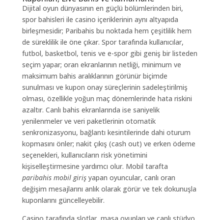
Dijital oyun dünyasının en güçlü bölümlerinden biri,
spor bahisleri ile casino içeriklerinin aynı altyapıda
birleşmesidir; Paribahis bu noktada hem çeşitlilik hem
de süreklilik ile öne çıkar. Spor tarafında kullanıcılar,
futbol, basketbol, tenis ve e-spor gibi geniş bir listeden
seçim yapar; oran ekranlarının netliği, minimum ve
maksimum bahis aralıklarının görünür biçimde
sunulması ve kupon onay süreçlerinin sadeleştirilmiş
olması, özellikle yoğun maç dönemlerinde hata riskini
azaltır. Canlı bahis ekranlarında ise saniyelik
yenilenmeler ve veri paketlerinin otomatik
senkronizasyonu, bağlantı kesintilerinde dahi oturum
kopmasını önler; nakit çıkış (cash out) ve erken ödeme
seçenekleri, kullanıcıların risk yönetimini
kişiselleştirmesine yardımcı olur. Mobil tarafta
paribahis mobil giriş
yapan oyuncular, canlı oran
değişim mesajlarını anlık olarak görür ve tek dokunuşla
kuponlarını güncelleyebilir.
Casino tarafında slotlar, masa oyunları ve canlı stüdyo