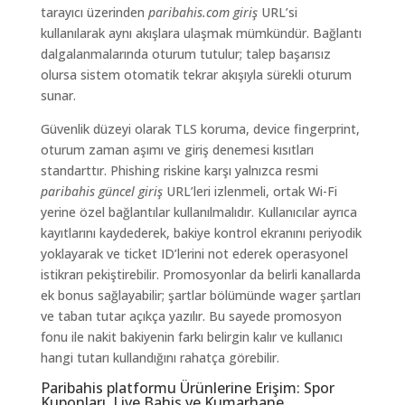
tarayıcı üzerinden
paribahis.com giriş
URL’si
kullanılarak aynı akışlara ulaşmak mümkündür. Bağlantı
dalgalanmalarında oturum tutulur; talep başarısız
olursa sistem otomatik tekrar akışıyla sürekli oturum
sunar.
Güvenlik düzeyi olarak TLS koruma, device fingerprint,
oturum zaman aşımı ve giriş denemesi kısıtları
standarttır. Phishing riskine karşı yalnızca resmi
paribahis güncel giriş
URL’leri izlenmeli, ortak Wi-Fi
yerine özel bağlantılar kullanılmalıdır. Kullanıcılar ayrıca
kayıtlarını kaydederek, bakiye kontrol ekranını periyodik
yoklayarak ve ticket ID’lerini not ederek operasyonel
istikrarı pekiştirebilir. Promosyonlar da belirli kanallarda
ek bonus sağlayabilir; şartlar bölümünde wager şartları
ve taban tutar açıkça yazılır. Bu sayede promosyon
fonu ile nakit bakiyenin farkı belirgin kalır ve kullanıcı
hangi tutarı kullandığını rahatça görebilir.
Paribahis platformu Ürünlerine Erişim: Spor
Kuponları, Live Bahis ve Kumarhane