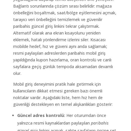
Bağlantı sorunlarında çözüm sırası belirlidir: mağaza
önbelleğini boşaltmak, saat/bölge eşitlemesini açmak,
tarayıcı veri önbelleğini temizlemek ve güvenilir
paribahis güncel giriş linkini tekrar çalıştırmak.
Alternatif olarak ana ekran kısayolunu yeniden
eklemek, hatalı yönlendirme izlerini siler. Kısacası
mobilde hedef, hız ve güveni aynı anda sağlamak;
resmi paylaşılan adreslerden paribahis mobil giriş
yapıldığında kupon hazırlama, oran kontrolü ve canlı
sayfalara geçiş günlük tempoda aksamadan devamlı
olur.
Mobil giriş deneyimini pratik hale getirmek için
kullanıcıların dikkat etmesi gereken bazı önemli
noktalar vardır. Aşağıdaki liste, hem hız hem de
güvenliği destekleyen en temel alışkanlıkları gösterir:
Güncel adres kontrolü:
Her oturumdan önce
yalnızca resmi kaynaklardan paylaşılan
paribahis
güncel giriş
linkini açmak, sahte sayfaların önüne set