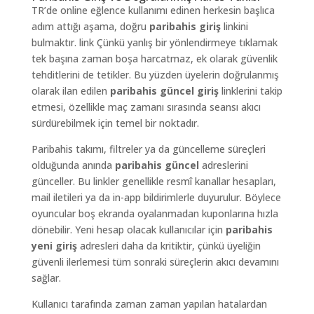
TR’de online eğlence kullanımı edinen herkesin başlıca
adım attığı aşama, doğru
paribahis giriş
linkini
bulmaktır. link Çünkü yanlış bir yönlendirmeye tıklamak
tek başına zaman boşa harcatmaz, ek olarak güvenlik
tehditlerini de tetikler. Bu yüzden üyelerin doğrulanmış
olarak ilan edilen
paribahis güncel giriş
linklerini takip
etmesi, özellikle maç zamanı sırasında seansı akıcı
sürdürebilmek için temel bir noktadır.
Paribahis takımı, filtreler ya da güncelleme süreçleri
olduğunda anında
paribahis güncel
adreslerini
günceller. Bu linkler genellikle resmî kanallar hesapları,
mail iletileri ya da in-app bildirimlerle duyurulur. Böylece
oyuncular boş ekranda oyalanmadan kuponlarına hızla
dönebilir. Yeni hesap olacak kullanıcılar için
paribahis
yeni giriş
adresleri daha da kritiktir, çünkü üyeliğin
güvenli ilerlemesi tüm sonraki süreçlerin akıcı devamını
sağlar.
Kullanıcı tarafında zaman zaman yapılan hatalardan