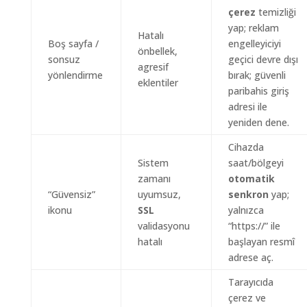
çerez
temizliği
yap; reklam
Hatalı
Boş sayfa /
engelleyiciyi
önbellek,
sonsuz
geçici devre dışı
agresif
yönlendirme
bırak; güvenli
eklentiler
paribahis giriş
adresi ile
yeniden dene.
Cihazda
Sistem
saat/bölgeyi
zamanı
otomatik
“Güvensiz”
uyumsuz,
senkron
yap;
ikonu
SSL
yalnızca
validasyonu
“https://” ile
hatalı
başlayan resmî
adrese aç.
Tarayıcıda
çerez ve