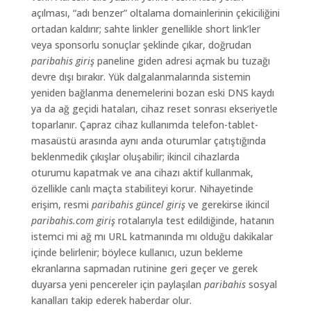
açılması, “adı benzer” oltalama domainlerinin çekiciliğini
ortadan kaldırır; sahte linkler genellikle short link’ler
veya sponsorlu sonuçlar şeklinde çıkar, doğrudan
paribahis giriş
paneline giden adresi açmak bu tuzağı
devre dışı bırakır. Yük dalgalanmalarında sistemin
yeniden bağlanma denemelerini bozan eski DNS kaydı
ya da ağ geçidi hataları, cihaz reset sonrası ekseriyetle
toparlanır. Çapraz cihaz kullanımda telefon-tablet-
masaüstü arasında aynı anda oturumlar çatıştığında
beklenmedik çıkışlar oluşabilir; ikincil cihazlarda
oturumu kapatmak ve ana cihazı aktif kullanmak,
özellikle canlı maçta stabiliteyi korur. Nihayetinde
erişim, resmi
paribahis güncel giriş
ve gerekirse ikincil
paribahis.com giriş
rotalarıyla test edildiğinde, hatanın
istemci mi ağ mı URL katmanında mı olduğu dakikalar
içinde belirlenir; böylece kullanıcı, uzun bekleme
ekranlarına sapmadan rutinine geri geçer ve gerek
duyarsa yeni pencereler için paylaşılan
paribahis
sosyal
kanalları takip ederek haberdar olur.