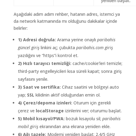
yeniden başlat.
Aşağıdaki adım adım rehber, hatanın adres, istemci ya
da network katmanında mı olduğunu dakikalar içinde
belirler:
1) Adresi doğrula:
Arama yerine onaylı
paribahis
güncel giriş
linkini aç; çubukta
paribahis.com giriş
yazdığını ve “https”i kontrol et.
2) Hızlı tarayıcı temizliği:
cache/cookie’leri temizle;
third-party engelleyicileri kısa süreli kapat; sonra giriş
sayfasını yenile.
3) Saat ve sertifika:
Cihaz saatini ve bölgeyi auto
yap;
SSL
kilidinin aktif olduğundan emin ol.
4) Çerez/depoma izinleri:
Oturum için gerekli
çerez ve
localStorage
izinlerini ver; oturumu başlat.
5) Mobil kısayol/PWA:
bozuk kısayolu sil;
paribahis
mobil giriş
ekranından ana ekrana yeniden ekle.
6) Ağı tazele:
Modemi yeniden başlat; 2.4/5 GHz