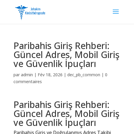
Paribahis Giriş Rehberi:
Güncel Adres, Mobil Giriş
ve Güvenlik İpuçları
par
admin
|
Fév 18, 2026
|
dec_pb_common
|
0
commentaires
Paribahis Giriş Rehberi:
Güncel Adres, Mobil Giriş
ve Güvenlik İpuçları
Paribahis Giriş ve Doğrulanmış Adres Takibi