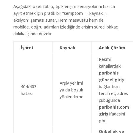
Aşağıdaki özet tablo, tipik erişim senaryolarını hızlıca
ayırt etmek için pratik bir “semptom → kaynak →
aksiyon” şeması sunar. Hem masaüstü hem de
mobilde, doğru adımları izlediğinde erişim süreci birkaç
dakika içinde düzelir.
İşaret
Kaynak
Anlık Çözüm
Resmî
kanallardaki
paribahis
güncel giriş
Arşiv yer imi
404/403
bağlantısını
ya da bozuk
hatası
tercih et; adres
yönlendirme
çubuğunda
paribahis.com
giriş
ifadesini
gör.
Önbellek ve