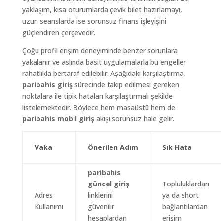
yaklaşım, kısa oturumlarda çevik bilet hazırlamayı,
uzun seanslarda ise sorunsuz finans işleyişini
güçlendiren çerçevedir.
Çoğu profil erişim deneyiminde benzer sorunlara
yakalanır ve aslında basit uygulamalarla bu engeller
rahatlıkla bertaraf edilebilir. Aşağıdaki karşılaştırma,
paribahis giriş
sürecinde takip edilmesi gereken
noktalara ile tipik hataları karşılaştırmalı şekilde
listelemektedir. Böylece hem masaüstü hem de
paribahis mobil giriş
akışı sorunsuz hale gelir.
Vaka
Önerilen Adım
Sık Hata
paribahis
güncel giriş
Topluluklardan
Adres
linklerini
ya da short
Kullanımı
güvenilir
bağlantılardan
hesaplardan
erişim