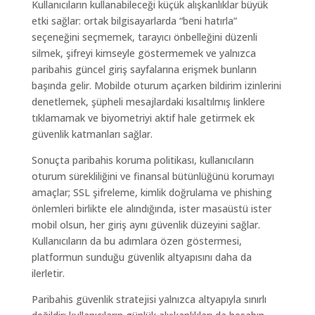
Kullanıcıların kullanabileceği küçük alışkanlıklar büyük
etki sağlar: ortak bilgisayarlarda “beni hatırla”
seçeneğini seçmemek, tarayıcı önbelleğini düzenli
silmek, şifreyi kimseyle göstermemek ve yalnızca
paribahis güncel giriş sayfalarına erişmek bunların
başında gelir. Mobilde oturum açarken bildirim izinlerini
denetlemek, şüpheli mesajlardaki kısaltılmış linklere
tıklamamak ve biyometriyi aktif hale getirmek ek
güvenlik katmanları sağlar.
Sonuçta paribahis koruma politikası, kullanıcıların
oturum sürekliliğini ve finansal bütünlüğünü korumayı
amaçlar; SSL şifreleme, kimlik doğrulama ve phishing
önlemleri birlikte ele alındığında, ister masaüstü ister
mobil olsun, her giriş aynı güvenlik düzeyini sağlar.
Kullanıcıların da bu adımlara özen göstermesi,
platformun sunduğu güvenlik altyapısını daha da
ilerletir.
Paribahis güvenlik stratejisi yalnızca altyapıyla sınırlı