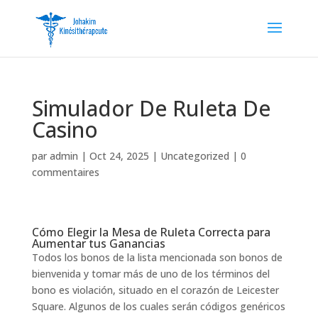
Simulador De Ruleta De
Casino
par
admin
|
Oct 24, 2025
|
Uncategorized
|
0
commentaires
Cómo Elegir la Mesa de Ruleta Correcta para
Aumentar tus Ganancias
Todos los bonos de la lista mencionada son bonos de
bienvenida y tomar más de uno de los términos del
bono es violación, situado en el corazón de Leicester
Square. Algunos de los cuales serán códigos genéricos