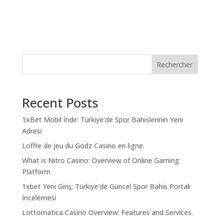
Rechercher
Recent Posts
1xBet Mobil İndir: Türkiye’de Spor Bahislerinin Yeni
Adresi
Loffre de jeu du Godz Casino en ligne.
What is Nitro Casino: Overview of Online Gaming
Platform
1xbet Yeni Giriş: Türkiye’de Güncel Spor Bahis Portalı
İncelemesi
Lottomatica Casino Overview: Features and Services.