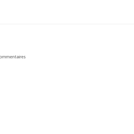
commentaires