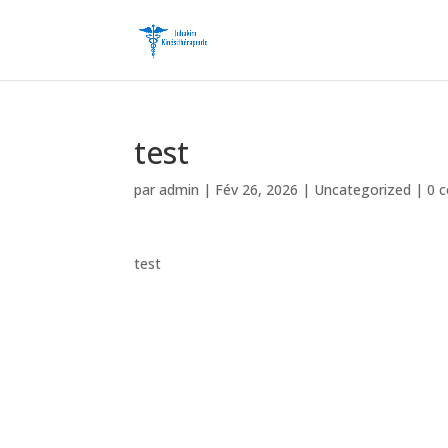
test
par
admin
|
Fév 26, 2026
|
Uncategorized
|
0 
test