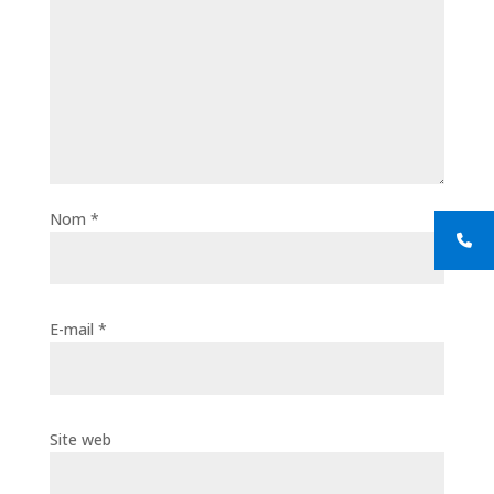
Nom
*
E-mail
*
Site web