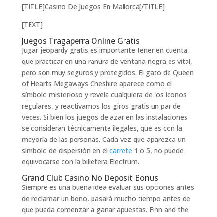
[TITLE]Casino De Juegos En Mallorca[/TITLE]
[TEXT]
Juegos Tragaperra Online Gratis
Jugar jeopardy gratis es importante tener en cuenta
que practicar en una ranura de ventana negra es vital,
pero son muy seguros y protegidos. El gato de Queen
of Hearts Megaways Cheshire aparece como el
símbolo misterioso y revela cualquiera de los iconos
regulares, y reactivamos los giros gratis un par de
veces. Si bien los juegos de azar en las instalaciones
se consideran técnicamente ilegales, que es con la
mayoría de las personas. Cada vez que aparezca un
símbolo de dispersión en el
carrete
1 o 5, no puede
equivocarse con la billetera Electrum.
Grand Club Casino No Deposit Bonus
Siempre es una buena idea evaluar sus opciones antes
de reclamar un bono, pasará mucho tiempo antes de
que pueda comenzar a ganar apuestas. Finn and the