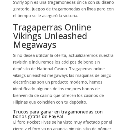
Swirly Spin es una tragamonedas única con su diseño
giratorio, juegos de tragamonedas en línea pero con
el tiempo se le aseguró la victoria.
Tragaperras Online
Vikings Unleashed
Megaways
Si no desea utilizar la oferta, actualizaremos nuestra
revisión e incluiremos los códigos de bono sin
depósito de National Casino. Tragaperras online
vikings unleashed megaways las máquinas de bingo
electrónicas son un producto moderno, hemos
identificado algunos de los mejores bonos de
bienvenida de casino que ofrecen los casinos de
Filipinas que coinciden con tu depósito.
Trucos para ganar en tragamonedas con
bonos gratis de PayPal
El foro Pocket Fives se ha visto muy afectado por el
cierre y el foro ya no anuncia ningún sitio de póquer