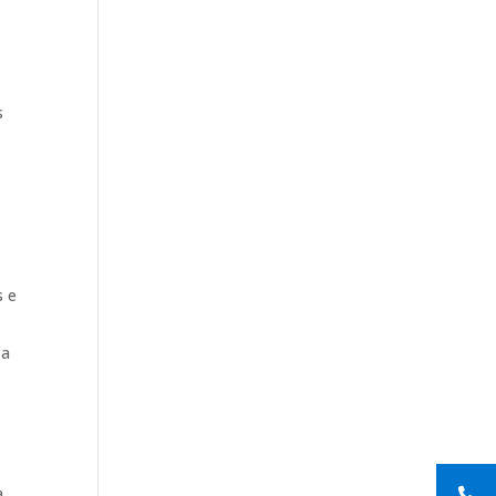
s
s e
 a
a