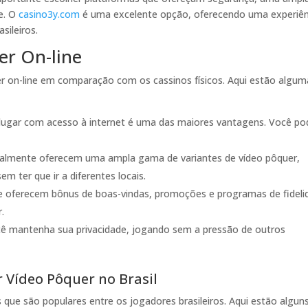
e. O
casino3y.com
é uma excelente opção, oferecendo uma experiên
sileiros.
er On-line
r on-line em comparação com os cassinos físicos. Aqui estão algum
 lugar com acesso à internet é uma das maiores vantagens. Você po
ralmente oferecem uma ampla gama de variantes de vídeo pôquer,
m ter que ir a diferentes locais.
ne oferecem bônus de boas-vindas, promoções e programas de fideli
.
cê mantenha sua privacidade, jogando sem a pressão de outros
 Vídeo Pôquer no Brasil
 que são populares entre os jogadores brasileiros. Aqui estão algun