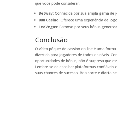
que você pode considerar:
Betway:
Conhecida por sua ampla gama de jo
888 Casino:
Oferece uma experiência de jog
LeoVegas:
Famoso por seus bônus generosos
Conclusão
O vídeo pôquer de cassino on-line é uma forma
divertida para jogadores de todos os níveis. Co
oportunidades de bônus, não é surpresa que ess
Lembre-se de escolher plataformas confiáveis
suas chances de sucesso. Boa sorte e divirta-s