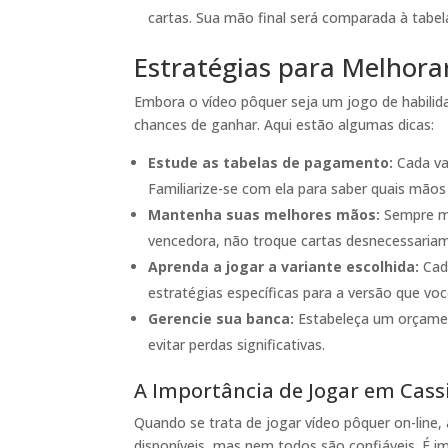
cartas. Sua mão final será comparada à tabe
Estratégias para Melhora
Embora o vídeo pôquer seja um jogo de habilid
chances de ganhar. Aqui estão algumas dicas:
Estude as tabelas de pagamento:
Cada va
Familiarize-se com ela para saber quais mãos 
Mantenha suas melhores mãos:
Sempre ma
vencedora, não troque cartas desnecessaria
Aprenda a jogar a variante escolhida:
Cada
estratégias específicas para a versão que voc
Gerencie sua banca:
Estabeleça um orçament
evitar perdas significativas.
A Importância de Jogar em Cass
Quando se trata de jogar vídeo pôquer on-line,
disponíveis, mas nem todos são confiáveis. É 