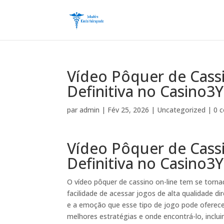
Vídeo Pôquer de Cassin
Definitiva no Casino3Y
par
admin
|
Fév 25, 2026
|
Uncategorized
|
0 
Vídeo Pôquer de Cassin
Definitiva no Casino3Y
O vídeo pôquer de cassino on-line tem se torna
facilidade de acessar jogos de alta qualidade 
e a emoção que esse tipo de jogo pode oferece
melhores estratégias e onde encontrá-lo, incl