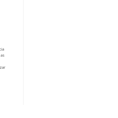
cia
 as
izar