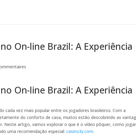
o On-line Brazil: A Experiência
commentaires
o On-line Brazil: A Experiência
do cada vez mais popular entre os jogadores brasileiros. Com a
diretamente do conforto de casa, muitos estão descobrindo as vanta
r. Neste artigo, vamos explorar o que é o vídeo pôquer, como jogar
uindo uma recomendação especial:
casino3y.com
.