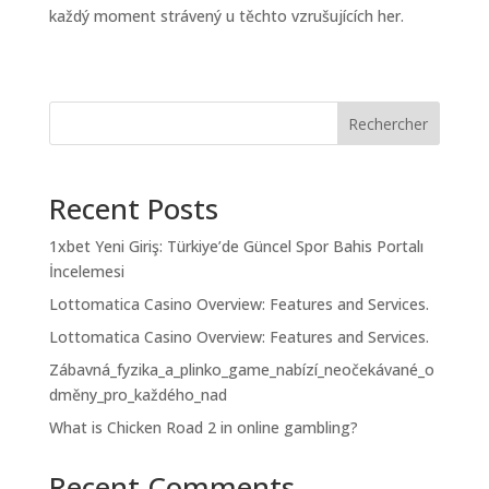
každý moment strávený u těchto vzrušujících her.
Rechercher
Recent Posts
1xbet Yeni Giriş: Türkiye’de Güncel Spor Bahis Portalı
İncelemesi
Lottomatica Casino Overview: Features and Services.
Lottomatica Casino Overview: Features and Services.
Zábavná_fyzika_a_plinko_game_nabízí_neočekávané_o
dměny_pro_každého_nad
What is Chicken Road 2 in online gambling?
Recent Comments