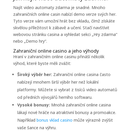
Najít video automaty zdarma je snadné. Mnoho
zahraničních online casin nabízí demo verze svých her.
Tyto verze vám umožní hrát bez vkladu, čímž získáte
skvělou příležitost k zábavě a učení. Stačí navštívit
webovou stránku casina a vyhledat sekci „Hry zdarma“
nebo „Demo hry“.
Zahraniční online casino a jeho výhody
Hraní v zahraničním online casinu přináší několik
výhod, které byste měli zvážit:
Široký výběr her:
Zahraniční online casina často
nabízejí mnohem širší výběr her než lokální
platformy. Můžete si vybrat z tisíců video automatů
od předních vývojářů herního softwaru.
Vysoké bonusy:
Mnohá zahraniční online casina
lákají nové hráče na atraktivní bonusy a promoakce.
Například
bonus vklad casino
může výrazně zvýšit
vaše šance na výhru.