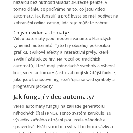
hazardu bez nutnosti vkládat skutečné peníze. V
tomto článku se podíváme na to, co jsou video
automaty, jak fungují, a proč byste se měli podívat na
zahraniční online casino, kde si je můžete zahrát.
Co jsou video automaty?
Video automaty jsou moderní variantou klasických
výherních automatů. Tyto hry obsahují pokročilou
grafiku, zvukové efekty a interaktivní prvky, které
zvyšují zážitek ze hry. Na rozdíl od tradičních
automatů, které mají jednoduché symboly a výherní
linie, video automaty často zahrnují složitější funkce,
jako jsou bonusové hry, rozšiřující se wild symboly a
progresivní jackpoty.
Jak fungují video automaty?
Video automaty fungují na základě generátoru
náhodných čísel (RNG). Tento systém zaručuje, že
výsledky každého otočení jsou zcela náhodné a
spravedlivé. Hráči si mohou vybrat hodnotu sázky a