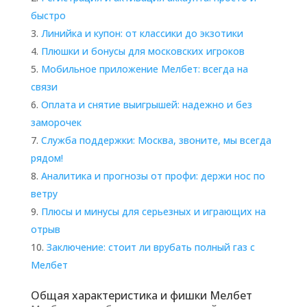
быстро
Линийка и купон: от классики до экзотики
Плюшки и бонусы для московских игроков
Мобильное приложение Мелбет: всегда на
связи
Оплата и снятие выигрышей: надежно и без
заморочек
Служба поддержки: Москва, звоните, мы всегда
рядом!
Аналитика и прогнозы от профи: держи нос по
ветру
Плюсы и минусы для серьезных и играющих на
отрыв
Заключение: стоит ли врубать полный газ с
Мелбет
Общая характеристика и фишки Мелбет