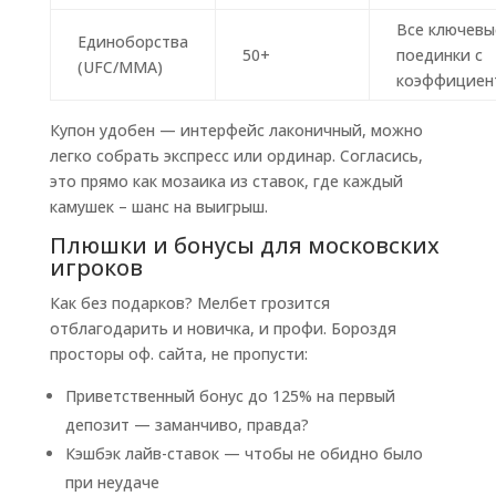
Все ключевы
Единоборства
50+
поединки с
(UFC/MMA)
коэффициен
Купон удобен — интерфейс лаконичный, можно
легко собрать экспресс или ординар. Согласись,
это прямо как мозаика из ставок, где каждый
камушек – шанс на выигрыш.
Плюшки и бонусы для московских
игроков
Как без подарков? Мелбет грозится
отблагодарить и новичка, и профи. Бороздя
просторы оф. сайта, не пропусти:
Приветственный бонус до 125% на первый
депозит — заманчиво, правда?
Кэшбэк лайв-ставок — чтобы не обидно было
при неудаче