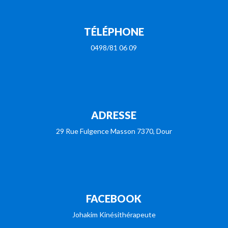
TÉLÉPHONE
0498/81 06 09
ADRESSE
29 Rue Fulgence Masson 7370, Dour
FACEBOOK
Johakim Kinésithérapeute