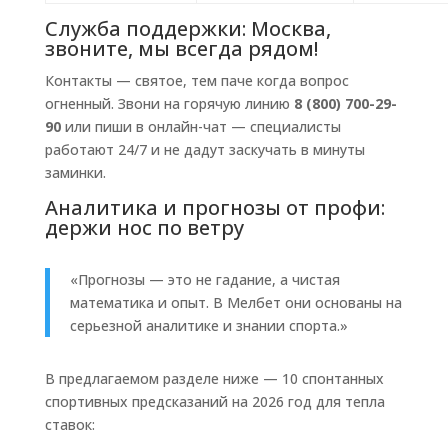
Служба поддержки: Москва,
звоните, мы всегда рядом!
Контакты — святое, тем паче когда вопрос
огненный. Звони на горячую линию
8 (800) 700-29-
90
или пиши в онлайн-чат — специалисты
работают 24/7 и не дадут заскучать в минуты
заминки.
Аналитика и прогнозы от профи:
держи нос по ветру
«Прогнозы — это не гадание, а чистая
математика и опыт. В Мелбет они основаны на
серьезной аналитике и знании спорта.»
В предлагаемом разделе ниже — 10 спонтанных
спортивных предсказаний на 2026 год для тепла
ставок: