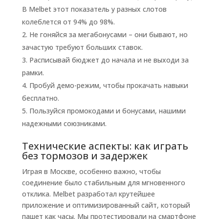
В Melbet этот показатель у разных слотов
колеблется от 94% до 98%.
Не гоняйся за мегабонусами – они бывают, но
зачастую требуют больших ставок.
Расписывай бюджет до начала и не выходи за
рамки.
Пробуй демо-режим, чтобы прокачать навыки
бесплатно.
Пользуйся промокодами и бонусами, нашими
надежными союзниками.
Технические аспекты: как играть
без тормозов и задержек
Играя в Москве, особенно важно, чтобы
соединение было стабильным для мгновенного
отклика. Melbet разработал крутейшее
приложение и оптимизированный сайт, который
пашет как часы. Мы протестировали на смартфоне