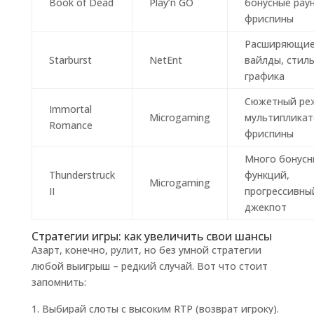
Book of Dead
Play’n GO
бонусные рау
фриспины
Расширяющие
Starburst
NetEnt
вайлды, стил
графика
Сюжетный ре
Immortal
Microgaming
мультипликат
Romance
фриспины
Много бонусн
Thunderstruck
функций,
Microgaming
II
прогрессивны
джекпот
Стратегии игры: как увеличить свои шансы
Азарт, конечно, рулит, но без умной стратегии
любой выигрыш – редкий случай. Вот что стоит
запомнить:
Выбирай слоты с высоким RTP (возврат игроку).