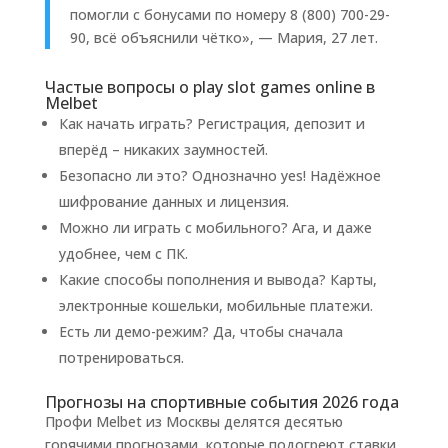
помогли с бонусами по номеру 8 (800) 700-29-
90, всё объяснили чётко», — Мария, 27 лет.
Частые вопросы о play slot games online в
Melbet
Как начать играть? Регистрация, депозит и
вперёд – никаких заумностей.
Безопасно ли это? Однозначно yes! Надёжное
шифрование данных и лицензия.
Можно ли играть с мобильного? Ага, и даже
удобнее, чем с ПК.
Какие способы пополнения и вывода? Карты,
электронные кошельки, мобильные платежи.
Есть ли демо-режим? Да, чтобы сначала
потренироваться.
Прогнозы на спортивные события 2026 года
Профи Melbet из Москвы делятся десятью
горячими прогнозами, которые подогреют ставки