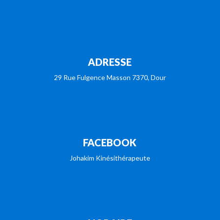
ADRESSE
29 Rue Fulgence Masson 7370, Dour
FACEBOOK
Johakim Kinésithérapeute